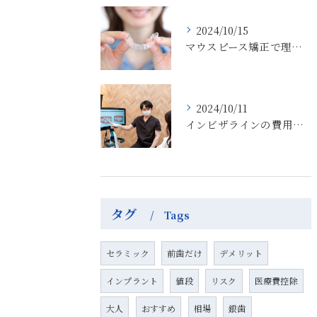
2024/10/15
マウスピース矯正で理想の歯並びに！大人の矯正の期間はどれくらい！？
2024/10/11
インビザラインの費用は？分割払いもOK！月々の負担を軽減する方法
タグ
Tags
セラミック
前歯だけ
デメリット
インプラント
値段
リスク
医療費控除
大人
おすすめ
相場
銀歯