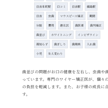
日吉本町駅
口コミ
日吉駅
綱島駅
日吉
虫歯
マウスピース矯正
期間
分割
費用
港北区
歯医者
歯列矯正
歯並び
ホワイトニング
インビザライン
親知らず
歯ぎしり
歯周病
入れ歯
小児
生え変わり
歯並びの問題がお口の健康を左右し、虫歯や
っています。専門のワイヤー矯正医が、個々
の負担を軽減します。また、お子様の成長に
す。