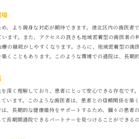
住民の健康を第一に考える歯科サービス
環境
口コミから見る港北区のおすすめ歯医者の信頼性
ため、より親身な対応が期待できます。港北区内の歯医者
患者の声が示す歯医者の実力
ています。また、アクセスの良さも地域密着型の歯医者の
口コミを活用した信頼性の確認方法
治療の継続がしやすくなります。さらに、地域密着型の歯
評判の良い歯医者を見つけるために
を築くこともあります。このような環境での通院は、長期
リアルな口コミを見極めるポイント
地元住民の意見を参考にした歯医者選び
感
口コミサイトを使った情報収集の仕方
性を深く理解しており、患者にとって安心できる存在です
長期的なケアが可能な港北区の歯医者の選び方
しています。このような歯医者は、患者との信頼関係を築
継続的なケアを提供する歯医者の特徴
者は、長期的な健康維持をサポートするため、個々の患者
ライフステージに合わせた治療方針
して長期間通院できるパートナーを見つけることができる
定期的なフォローアップの重要性
予防歯科に力を入れる歯医者選び