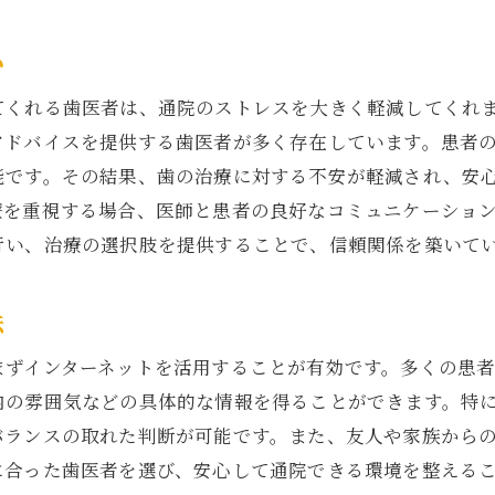
患者に寄り添う港北区の歯医者が持つ特長とは
患者ファーストの治療方針を持つ医師
い
コミュニケーションを大切にする歯科医院
てくれる歯医者は、通院のストレスを大きく軽減してくれ
個々に合わせた治療プランの提案
アドバイスを提供する歯医者が多く存在しています。患者
患者の不安を和らげる環境作り
能です。その結果、歯の治療に対する不安が軽減され、安
療を重視する場合、医師と患者の良好なコミュニケーショ
カスタマイズされたケアの提供
行い、治療の選択肢を提供することで、信頼関係を築いて
心地よさを追求した院内設備
地域特有のニーズを理解する歯医者がいる港北区の魅力
法
地域性を考慮した治療法の提案
子供から高齢者まで対応できる診察
まずインターネットを活用することが有効です。多くの患
内の雰囲気などの具体的な情報を得ることができます。特
地元住民の健康を支える歯科医の役割
バランスの取れた判断が可能です。また、友人や家族から
地域交流を促進する歯医者の取り組み
に合った歯医者を選び、安心して通院できる環境を整える
地域特有の健康問題に対応する専門性