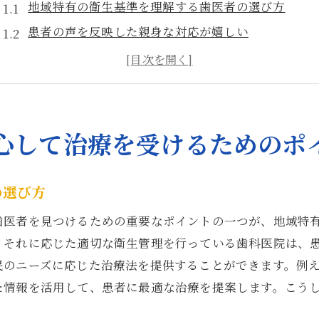
地域特有の衛生基準を理解する歯医者の選び方
患者の声を反映した親身な対応が嬉しい
近隣で評価の高い歯医者を見つける方法
地域密着の利点を活かした快適な通院環境
地元に根ざした歯医者が提供する安心感
信頼できる医師とのコミュニケーションの重要性
心して治療を受けるためのポ
港北区で信頼できる歯医者の選び方とアクセスの良さを
通いやすさを考慮した歯医者の選定
の選び方
アクセスしやすい立地の重要性
歯医者を見つけるための重要なポイントの一つが、地域特
交通の便を考えた歯医者選びのコツ
、それに応じた適切な衛生管理を行っている歯科医院は、
アクセスの良さがもたらす利便性
民のニーズに応じた治療法を提供することができます。例
生活圏内での歯医者探しのポイント
た情報を活用して、患者に最適な治療を提案します。こう
信頼できる医師を選ぶための基準