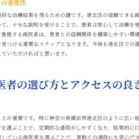
ンの重要性
生活習慣に合わせたケアの提供
良好な治療結果を得るための鍵です。港北区の信頼できる
将来を見据えた治療計画の提案
いて、十分な説明を受けることで、患者は安心して治療を
港北区で親しみやすい歯医者を見つけるためのガイド
を重視する歯医者は、患者との信頼関係を構築しやすい環
親しみやすさを感じるポイント
を見つける重要なステップとなります。今後も港北区での
初診での印象を左右する要素
えていただければと思います。
スタッフの対応力をチェックする方法
温かみのある院内の雰囲気作り
医者の選び方とアクセスの良
家族で通える歯医者の探し方
子供が安心できる環境を選ぶ
安心して通える歯医者を港北区で選ぶ際のポイント
ことが重要です。特に神奈川県横浜市港北区のように広い
通院の負担を減らすアクセスの良さ
者を選ぶことで、定期的な通院がしやすくなり、結果的に
信頼できる医師の見極め方
実している歯医者を選ぶことで、家族での通院にも安心で