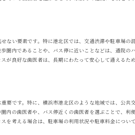
安心感を与える院内の雰囲気
治療内容を理解するためのサポート
患者の声を反映した診療体制
医療技術の最新情報を取り入れる姿勢
逃せない要素です。特に港北区では、交通渋滞や駐車場の
徒歩圏内であることや、バス停に近いことなどは、通院の
セスが良好な歯医者は、長期にわたって安心して通えるた
は重要です。特に、横浜市港北区のような地域では、公共
歩圏内の歯医者や、バス停近くの歯医者を選ぶことで、利
セスを考える場合は、駐車場の利用状況や駐車料金につい