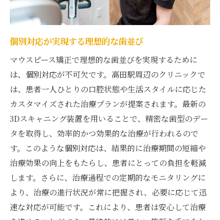
口コミで知る高田駅の治療体験
実際の患者の声が示す満足度
口コミからわかる高田駅の特色
個別対応が実現する理想的な歯並び
高田駅のクリニックが提供するマウスピース矯
マウスピース矯正で理想的な歯並びを実現するために
正の最新技術
は、個別対応が不可欠です。高田駅周辺のクリニックで
最新技術を駆使した矯正治療
は、患者一人ひとりの口腔状態や生活スタイルに応じた
高田駅のクリニックが誇る技術力
カスタマイズされた治療プランが提案されます。最新の
3Dスキャニング装置を用いることで、精密な歯型のデー
技術面から見る治療の進化
タを取得し、効率的かつ効果的な治療が行われるので
先進技術がもたらす治療の利点
す。このような個別対応は、結果的に治療期間の短縮や
クリニックが提供する技術支援
治療効果の向上をもたらし、患者にとっての負担を軽減
技術革新が支える高田駅の矯正
します。さらに、治療過程での定期的なモニタリングに
マウスピース矯正体験者が語る高田駅での治療
より、治療の進行状況が常に把握され、必要に応じて迅
プロセス
速な対応が可能です。これにより、患者は安心して治療
体験者の声に基づく治療の流れ