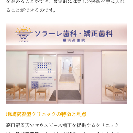
を進めることができ、最終的には美しい笑顔を手に入れ
高田駅での患者体験を共有
ることができるのです。
実際の治療プロセスを公開
体験者からの生の意見を紹介
高田駅での治療の実際とは
患者視点で見る矯正プロセス
高田駅でのマウスピース矯正が支持される理由
を口コミから分析
口コミ分析でわかる支持の要因
支持される理由はここにある
口コミが示す高田駅の強み
支持を得る理由を徹底解析
地域密着型クリニックの特徴と利点
高田駅の矯正治療が選ばれる理由
高田駅周辺でマウスピース矯正を提供するクリニック
口コミから見る治療の魅力