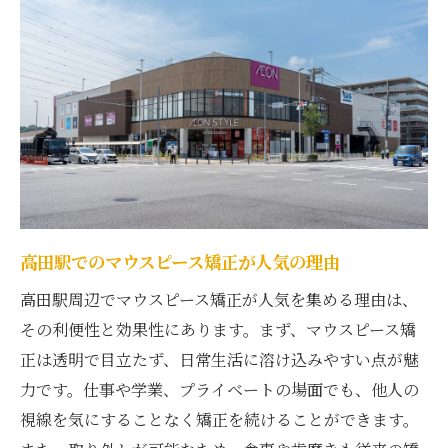
口コミで評判のクリニック特集
高田駅での矯正成功へのステップ
患者が語るマウスピース矯正の魅力
高評価の理由はここにある
口コミで知る高田駅の矯正事情
安心の治療プラン高田駅でのマウスピース矯正
の成功例
高田駅でのマウスピース矯正が人気の理由
成功例から学ぶ治療のポイント
高田駅周辺でマウスピース矯正が人気を集める理由は、
高田駅での安心サポート体制
その利便性と効果性にあります。まず、マウスピース矯
患者が安心する治療プロセス
正は透明で目立たず、日常生活に溶け込みやすい点が魅
高田駅での成功事例一覧
力です。仕事や学業、プライベートの場面でも、他人の
治療後の満足度を高める工夫
視線を気にすることなく矯正を続けることができます。
心強いサポートで安心を提供