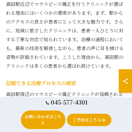
高田駅近辺でマウスピース矯正を行うクリニックが選ば
れる理由にはいくつかの要素があります。まず、駅から
のアクセスの良さが患者にとって大きな魅力です。さら
に、地域に根ざしたクリニックは、患者一人ひとりに対
する丁寧な対応で知られています。治療の過程において
も、最新の技術を駆使しながら、患者の声に耳を傾ける
姿勢が評価されています。こうした理由から、高田駅の
クリニックは多くの患者から選ばれ続けています。
信頼できる治療プロセスの秘密
高田駅周辺のマウスピース矯正クリニックが信頼される
045-577-4301
理由の一つには、その治療プロセスの透明性がありま
す。多くのクリニックでは、初回のカウンセリングから
お問い合わせはこち
ご予約はこちら
治療後のフォローアップまで、一貫して患者に寄り添っ
ら
た対応を行っています。特に、治療前には詳細な診断を