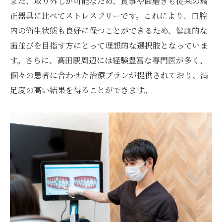
また、取り外しが可能なため、食事や歯磨きも従来の矯
マウスピース矯正が人気の理由は？高田駅での
正器具に比べてストレスフリーです。これにより、口腔
実績を探る
内の衛生状態も良好に保つことができるため、健康的な
実績が証明する高田駅の信頼性
歯並びを目指す方にとって理想的な選択肢となっていま
人気の秘密を探る
す。さらに、高田駅周辺には経験豊富な専門医が多く、
個々の患者に合わせた治療プランが提供されており、満
実績豊富なクリニックが提供する安心
足度の高い結果を得ることができます。
高田駅での治療実績の詳細
患者が選ぶ理由を徹底解剖
高評価を得る治療の全貌
高田駅でのマウスピース矯正口コミでわかる信
頼性の高さ
口コミが示すクリニックの信頼性
高田駅のクリニックが選ばれる理由
信頼できる治療プロセスの秘密