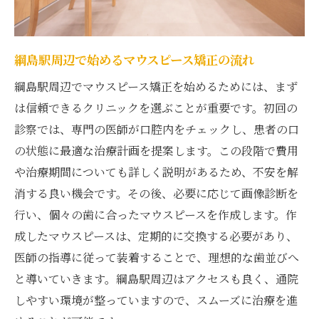
分割払いを選ぶ際の注意点
綱島駅での分割払い対応クリニック
月々の支払いで負担を減らす
綱島駅周辺で始めるマウスピース矯正の流れ
分割払いに関するクリニック比較
綱島駅周辺でマウスピース矯正を始めるためには、まず
透明で快適マウスピース矯正の費用対効果を理
は信頼できるクリニックを選ぶことが重要です。初回の
解する
診察では、専門の医師が口腔内をチェックし、患者の口
透明なマウスピース矯正のコスト解析
の状態に最適な治療計画を提案します。この段階で費用
快適な治療体験のための費用対効果
や治療期間についても詳しく説明があるため、不安を解
消する良い機会です。その後、必要に応じて画像診断を
綱島駅でのコストパフォーマンスの検証
行い、個々の歯に合ったマウスピースを作成します。作
長期的に見たコストと効果のバランス
成したマウスピースは、定期的に交換する必要があり、
効果を実感するための選び方
医師の指導に従って装着することで、理想的な歯並びへ
透明性と快適性を兼ね備えた治療
と導いていきます。綱島駅周辺はアクセスも良く、通院
治療開始前に知るべきポイント綱島駅の矯正事
しやすい環境が整っていますので、スムーズに治療を進
情