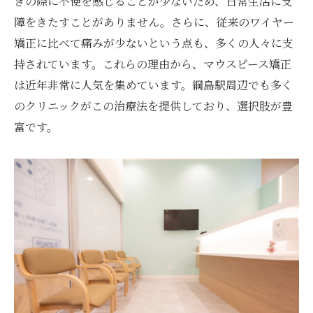
きの際に不便を感じることが少ないため、日常生活に支
クリニックごとの初診料の比較
障をきたすことがありません。さらに、従来のワイヤー
口コミで選ぶ信頼できる綱島駅の矯正クリニッ
矯正に比べて痛みが少ないという点も、多くの人々に支
ク
持されています。これらの理由から、マウスピース矯正
信頼できるクリニックの見極め方
は近年非常に人気を集めています。綱島駅周辺でも多く
口コミで見えてくるクリニックの実態
のクリニックがこの治療法を提供しており、選択肢が豊
富です。
評判が良い綱島駅のクリニック一覧
医師の技術と信頼度を口コミで比較
口コミで選ぶマウスピース矯正のポイント
実際の体験談から学ぶクリニック選び
綱島駅のマウスピース矯正で注目する分割払い
プラン
分割払いプランの特徴と利点
負担を軽減するための支払い方法