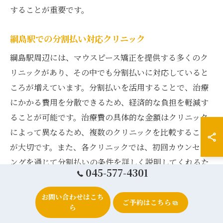
することが重要です。
綱島駅での分割払い対応クリニック
綱島駅周辺には、マウスピース矯正を提供する多くのク
リニックがあり、その中でも分割払いに対応していると
ころが増えています。分割払いを活用することで、治療
にかかる費用を分散できるため、経済的な負担を軽減す
ることが可能です。治療費の具体的な金額はクリニック
によって異なるため、複数のクリニックを比較すること
が大切です。また、各クリニックでは、初回カウンセリ
ングを通じて分割払いの条件を詳しく説明してくれるた
045-577-4301
め、しっかりと確認することがポイントです。口コミや
評価を参考にして、通いやすく信頼できるクリニックを
お問い合わせはこち
ご予約はこちら
選び、自分に合った治療プランを探してみましょう。
ら