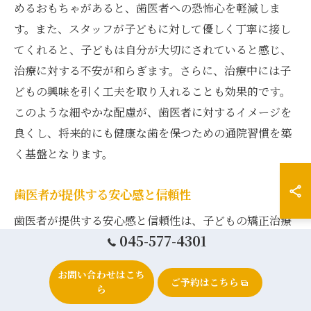
めるおもちゃがあると、歯医者への恐怖心を軽減しま
す。また、スタッフが子どもに対して優しく丁寧に接し
てくれると、子どもは自分が大切にされていると感じ、
治療に対する不安が和らぎます。さらに、治療中には子
どもの興味を引く工夫を取り入れることも効果的です。
このような細やかな配慮が、歯医者に対するイメージを
良くし、将来的にも健康な歯を保つための通院習慣を築
く基盤となります。
歯医者が提供する安心感と信頼性
歯医者が提供する安心感と信頼性は、子どもの矯正治療
045-577-4301
を成功させるために不可欠な要素です。信頼できる歯医
者は、治療を始める前にしっかりとした説明を行い、保
お問い合わせはこち
ご予約はこちら
護者と子どもに不安を与えないよう努めます。治療中に
ら
おいても、進捗状況や次のステップをわかりやすく説明