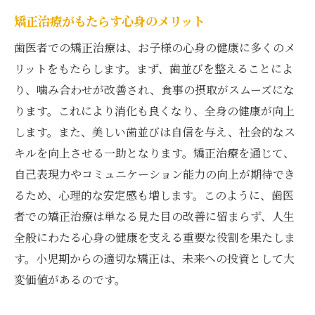
未来の健康を見据えた歯医者の指導
矯正治療がもたらす心身のメリット
小児矯正のスタートは信頼の歯医者で
歯医者での矯正治療は、お子様の心身の健康に多くのメ
信頼できる歯医者の選び方
リットをもたらします。まず、歯並びを整えることによ
初めての矯正治療を安心して始める
り、噛み合わせが改善され、食事の摂取がスムーズにな
親子で相談できる歯医者の重要性
ります。これにより消化も良くなり、全身の健康が向上
信頼関係を築くための歯医者選び
します。また、美しい歯並びは自信を与え、社会的なス
キルを向上させる一助となります。矯正治療を通じて、
診療実績と評判をチェックする方法
自己表現力やコミュニケーション能力の向上が期待でき
信頼の歯医者で始める安心治療
るため、心理的な安定感も増します。このように、歯医
者での矯正治療は単なる見た目の改善に留まらず、人生
全般にわたる心身の健康を支える重要な役割を果たしま
す。小児期からの適切な矯正は、未来への投資として大
変価値があるのです。