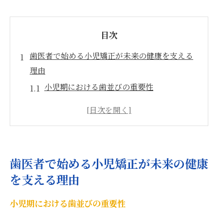
目次
歯医者で始める小児矯正が未来の健康を支える
理由
小児期における歯並びの重要性
正しい噛み合わせがもたらす健康効果
将来の自信を支える小児矯正
歯医者が行う総合的な健康サポート
矯正治療がもたらす心身のメリット
歯医者で始める小児矯正が未来の健康
早期治療の重要性と未来予測
を支える理由
成長に合わせた歯医者の小児矯正で自信を育む
小児期における歯並びの重要性
個々の成長に適した矯正アプローチ