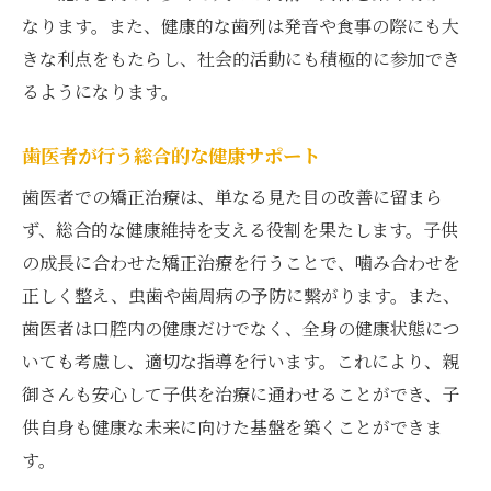
安心して任せられる歯医者の小児矯正環境
なります。また、健康的な歯列は発音や食事の際にも大
きな利点をもたらし、社会的活動にも積極的に参加でき
子どもに優しい治療環境の整備
るようになります。
歯医者が提供する安心感と信頼性
治療の透明性とコミュニケーション
歯医者が行う総合的な健康サポート
親子で安心できる治療の流れ
歯医者での矯正治療は、単なる見た目の改善に留まら
歯医者の綿密な治療計画と実績
ず、総合的な健康維持を支える役割を果たします。子供
安心して通える歯医者の環境づくり
の成長に合わせた矯正治療を行うことで、噛み合わせを
歯医者と一緒に考える子どもの成長と歯の健康
正しく整え、虫歯や歯周病の予防に繋がります。また、
歯医者の視点から見る成長の重要性
歯医者は口腔内の健康だけでなく、全身の健康状態につ
子どもの成長における歯の役割
いても考慮し、適切な指導を行います。これにより、親
御さんも安心して子供を治療に通わせることができ、子
歯医者と共に未来を描く成長プラン
供自身も健康な未来に向けた基盤を築くことができま
成長に応じた歯科ケアの進め方
す。
歯医者が提供する成長支援の方法