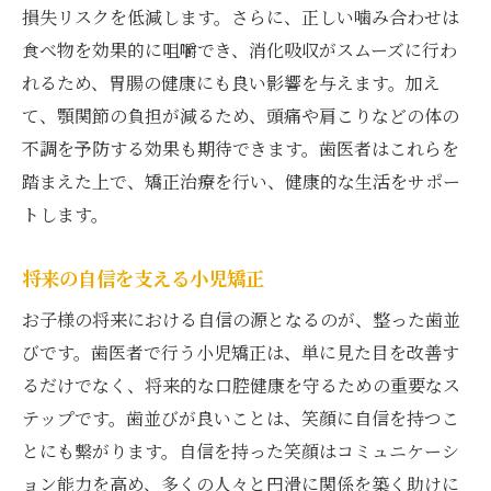
損失リスクを低減します。さらに、正しい噛み合わせは
歯医者による長期的なフォローアップ
食べ物を効果的に咀嚼でき、消化吸収がスムーズに行わ
小児矯正がもたらす社会的な影響
れるため、胃腸の健康にも良い影響を与えます。加え
未来を見据えた歯医者のパートナーシップ
て、顎関節の負担が減るため、頭痛や肩こりなどの体の
笑顔を引き出すためのコミュニケーション
不調を予防する効果も期待できます。歯医者はこれらを
踏まえた上で、矯正治療を行い、健康的な生活をサポー
歯医者が提供する安心と安全の保証
トします。
歯医者での矯正治療がもたらす健康的な噛み合
わせ
将来の自信を支える小児矯正
噛み合わせと全身健康の関係性
お子様の将来における自信の源となるのが、整った歯並
歯医者が行う正しい噛み合わせの形成
びです。歯医者で行う小児矯正は、単に見た目を改善す
健康的な食生活を支える矯正治療
るだけでなく、将来的な口腔健康を守るための重要なス
噛み合わせ改善による生活の質向上
テップです。歯並びが良いことは、笑顔に自信を持つこ
将来に繋がる持続的な健康効果
とにも繋がります。自信を持った笑顔はコミュニケーシ
歯医者による定期的な評価と調整
ョン能力を高め、多くの人々と円滑に関係を築く助けに