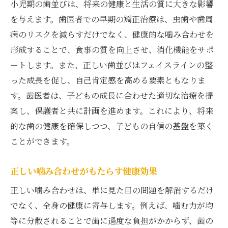
自信に繋がる綺麗な歯並び
小児期の歯並びは、将来の健康と生活の質に大きな影響
歯医者による継続的なサポート
を与えます。歯医者での早期の矯正治療は、虫歯や歯周
病のリスクを減らすだけでなく、健康的な噛み合わせを
成長期における最適な治療プラン
形成することで、食事の質を向上させ、消化機能をサポ
歯医者との信頼関係が築く安心感
ートします。また、正しい歯並びはフェイスラインの整
ポジティブな成長に向けた取り組み
った成長を促し、自己肯定感を高める要素ともなりま
歯医者が提供する小児矯正プランの重要性
す。歯医者は、子どもの成長に合わせた適切な治療を提
専門医による個別化された治療計画
案し、保護者と共に計画を進めます。これにより、将来
ライフスタイルに合わせた柔軟なプラン
的な歯の健康を確保しつつ、子どもの自信の基盤を築く
未来を見据えた長期的な健康管理
ことができます。
治療と予防を組み合わせたアプローチ
正しい噛み合わせがもたらす健康効果
子どもと親が安心できる治療環境
正しい噛み合わせは、単に見た目の問題を解消するだけ
費用対効果の高い矯正プラン
でなく、全身の健康に寄与します。例えば、噛む力が均
小児矯正を通じて歯医者が未来の笑顔を守る
等に分散されることで歯に過度な負担がかからず、歯の
笑顔に自信を持たせるためのケア