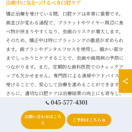
治療中に気をつけるべき口腔ケア
矯正治療を受けている間、口腔ケアは非常に重要です。
歯並びが変わる過程で、ブラケットやワイヤー周辺に食
べ物が挟まりやすくなり、虫歯のリスクが増大します。
そのため、矯正中は特にブラッシングの徹底が求められ
ます。歯ブラシやデンタルフロスを使用し、細かい部分
までしっかりとケアすることで、虫歯や歯周病の予防に
つながります。また、定期的な歯科医院でのチェックア
ップも欠かせません。専門医による清掃やアドバイスを
受けることで、安心して治療を進めることができます。
さらに、適切な口腔ケアは治療結果の向上にも寄与し、
045-577-4301
理想の歯並びを早く手に入れるための鍵となります。矯
正期間中のケアを怠らず、健康な口腔環境を維持してい
お問い合わせはこち
きましょう。
ご予約はこちら
ら