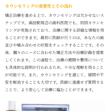
患者とのコミュニケーションが重要な理由
カウンセリングの重要性とその流れ
成功体験に基づくアドバイスと推奨事項
矯正治療を進める上で、カウンセリングは欠かせないス
高田駅周辺の歯並び矯正で理想の笑顔を実現す
テップです。高田駅周辺の歯科医院でも、初回カウンセ
る
リングが実施されており、治療に関する詳細な情報を得
理想の笑顔を叶えるための治療法
ることができます。最初に医師が行うのは、あなたの歯
治療後のアフターケアとメンテナンス
並びや噛み合わせの状態をチェックすることです。その
後、個々のニーズに合わせた矯正方法や治療計画を提案
患者の声から見た矯正の効果と満足
してくれます。この過程で、治療の期間や費用について
高田駅周辺での成功事例紹介
も具体的な説明が行われるため、十分な理解を得ること
矯正治療がもたらす心理的な変化
が可能です。また、カウンセリングを通じて、疑問や不
笑顔に自信を持つための矯正ガイド
安を解消することも大切です。医師に遠慮せず質問する
高田駅の歯並び矯正で選ぶべき治療法とその特
ことで、より安心して治療に臨むことができます。
徴
選択できる矯正治療法の種類と特徴
個人に適した治療法を選ぶポイント