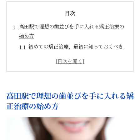
目次
高田駅で理想の歯並びを手に入れる矯正治療の
始め方
初めての矯正治療、最初に知っておくべき
こと
カウンセリングの重要性とその流れ
治療法選びにおけるポイントと注意点
コストと時間を考慮した治療計画の立て方
高田駅で理想の歯並びを手に入れる矯
失敗しない歯医者選びの秘訣
正治療の始め方
初診での不安を解消するためのQ&A
最新技術を駆使した高田駅の歯並び矯正が人気
の理由
新技術がもたらす矯正治療のメリット