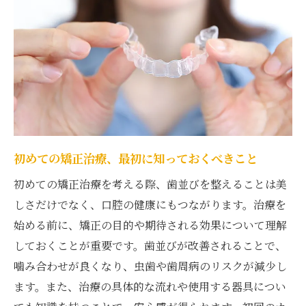
高田駅周辺の歯医者が導入する最新設備
患者に優しい新しい矯正治療法とは
インビザラインとその魅力
セラミック矯正の利点と適応症例
見た目を気にせず治療するための選択肢
高田駅周辺の歯並び矯正方法徹底比較
初めての矯正治療、最初に知っておくべきこと
伝統的な矯正法と最新技術の違い
初めての矯正治療を考える際、歯並びを整えることは美
矯正方法の選び方：見た目 vs 効果
しさだけでなく、口腔の健康にもつながります。治療を
ライフスタイルに合わせた矯正治療選び
始める前に、矯正の目的や期待される効果について理解
患者の声から見る各治療法の満足度
しておくことが重要です。歯並びが改善されることで、
治療期間と痛みの比較
噛み合わせが良くなり、虫歯や歯周病のリスクが減少し
費用面から見た矯正治療の選択
ます。また、治療の具体的な流れや使用する器具につい
高田駅で受けるオーダーメイド歯並び矯正の魅