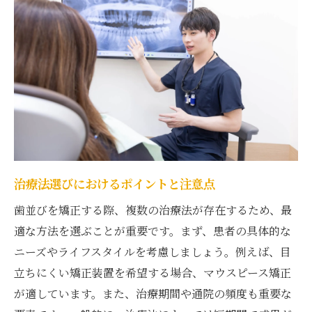
各治療法の長所と短所を理解する
高田駅の歯医者が推奨する治療法
費用対効果で見る矯正治療の選び方
治療法選びにおける専門医のアドバイス
高田駅で安心して歯並びを矯正する方法とは
矯正治療中の不安を解消するためのヒント
矯正専門医との信頼関係の築き方
治療法選びにおけるポイントと注意点
治療に伴うリスクとその対策
歯並びを矯正する際、複数の治療法が存在するため、最
治療中の痛みや不快感を軽減する方法
適な方法を選ぶことが重要です。まず、患者の具体的な
安心して通える歯科医院の選び方
ニーズやライフスタイルを考慮しましょう。例えば、目
治療プランに納得するための情報共有
立ちにくい矯正装置を希望する場合、マウスピース矯正
が適しています。また、治療期間や通院の頻度も重要な