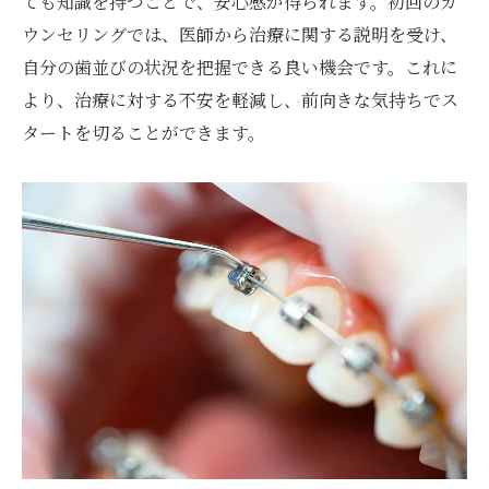
ても知識を持つことで、安心感が得られます。初回のカ
力
ウンセリングでは、医師から治療に関する説明を受け、
あなた専用の矯正プランの作り方
自分の歯並びの状況を把握できる良い機会です。これに
個別ニーズに応じた柔軟な治療計画
より、治療に対する不安を軽減し、前向きな気持ちでス
タートを切ることができます。
オーダーメイド治療の流れとその効果
カスタマイズ可能な矯正器具の特徴
患者ごとの成功事例とその秘訣
オーダーメイドがもたらす安心感
歯並びを整える高田駅の専門医が語る成功の秘
訣
専門医が推奨する矯正治療のステップ
矯正治療を成功に導くための心構え
治療中に気をつけるべき口腔ケア
高田駅の専門医が語る最新矯正技術の魅力