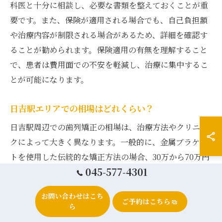
科医と十分に相談し、必要な書類を整えておくことが重
要です。また、保険が適用される場合でも、自己負担額
や治療内容が制限される場合があるため、詳細を確認す
ることが勧められます。保険適用の有無を理解すること
で、患者は費用面での不安を軽減し、治療に集中するこ
とが可能になります。
日吉駅エリアでの相場はどれくらい？
日吉駅周辺での歯列矯正の相場は、治療方法やクリニッ
クによって大きく異なります。一般的に、金属ブラケッ
トを使用した伝統的な矯正方法の場合、30万から70万円
045-577-4301
程度が目安とされています。一方、インビザラインなど
の透明アライナーを用いる場合は、50万から100万円程
お問い合わせはこち
度になることが多いです。これらの価格は、技術の進歩
ご予約はこちら
ら
や地域の競争状況によっても変動することがあります。