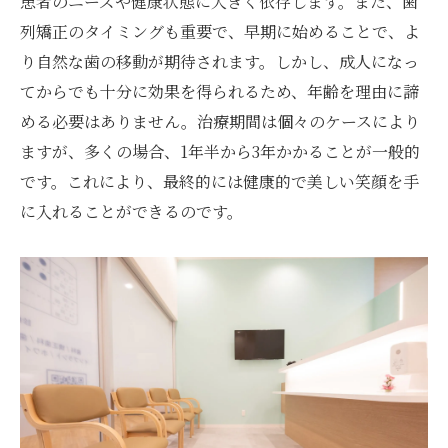
患者のニーズや健康状態に大きく依存します。また、歯
カウンセリングで期待する効果を伝える
列矯正のタイミングも重要で、早期に始めることで、よ
日吉駅のクリニックでのセカンドオピニオ
り自然な歯の移動が期待されます。しかし、成人になっ
ンの重要性
てからでも十分に効果を得られるため、年齢を理由に諦
める必要はありません。治療期間は個々のケースにより
治療開始前の精密検査の内容
ますが、多くの場合、1年半から3年かかることが一般的
あなたのライフスタイルに合った治療法選
です。これにより、最終的には健康的で美しい笑顔を手
び
に入れることができるのです。
治療後のケア計画を考える
日吉駅の患者からのフィードバックを参考
に
日吉駅周辺の歯列矯正費用を徹底解説
費用の内訳とその背景を知る
保険適用の有無とその影響
日吉駅エリアでの相場はどれくらい？