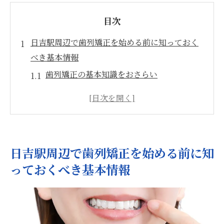
目次
日吉駅周辺で歯列矯正を始める前に知っておく
べき基本情報
歯列矯正の基本知識をおさらい
日吉駅での歯科医選びのポイント
初回カウンセリングで確認すべきこと
治療を始める前の心構えとは
日吉駅エリアの診療時間とアクセス情報
日吉駅周辺で歯列矯正を始める前に知
歯列矯正を始める前に必要な準備
っておくべき基本情報
費用を抑えた歯列矯正の選択肢を日吉駅で探る
日吉駅でのリーズナブルな矯正治療
コストを抑えるための賢い選択肢