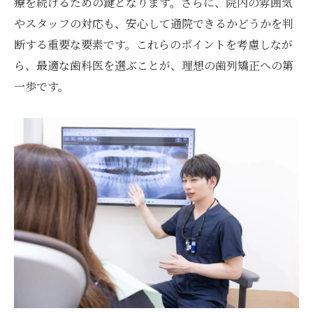
療を続けるための鍵となります。さらに、院内の雰囲気
日吉駅エリアで注目される矯正器具
やスタッフの対応も、安心して通院できるかどうかを判
デジタル技術を活用した治療法
断する重要な要素です。これらのポイントを考慮しなが
ら、最適な歯科医を選ぶことが、理想の歯列矯正への第
痛みを最小限にするための新技術
一歩です。
環境に優しい矯正治療とは
日吉駅での矯正治療の未来
理想の歯並びを実現するために日吉駅で知って
おくべきこと
治療開始から完了までのプロセス
理想の歯並びを実現するためのチェックポ
イント
日吉駅での治療中のメンテナンス方法
治療結果を最大化するためのアドバイス
日吉駅でのアフターケアの重要性