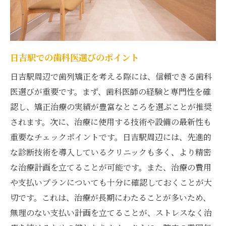
費用に含まれるサービス内容
支払い方法の選択肢を探る
費用面での不安を軽減する方法
歯列矯正を日吉駅で受ける際の費用を最小限に
日吉駅での歯科医選びのポイント
抑える方法
日吉駅周辺で歯列矯正を考える際には、信頼できる歯科
割引やキャンペーンの活用法
医選びが重要です。まず、歯科医師の経験と専門性を確
治療期間を短縮するための工夫
認し、矯正治療の実績が豊富なところを選ぶことが推奨
されます。次に、治療に使用する技術や設備の最新性も
日吉駅のクリニックでの費用相談のコツ
重要なチェックポイントです。日吉駅周辺には、先進的
治療費の分割払いのメリット
な診断技術を導入しているクリニックも多く、より精密
費用対策としての早期治療の利点
な治療計画を立てることが可能です。また、治療の費用
日吉駅でのインビザラインなどの選択肢
や支払いプランについても十分に確認しておくことが大
日吉駅の専門家が推奨する歯列矯正の最新トレ
切です。これは、治療が長期にわたることが多いため、
ンド
無理のない支払い計画を立てることが、ストレスなく治
最新技術で歯並びを整える方法