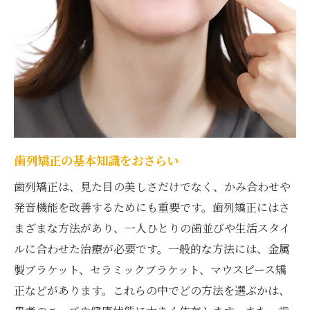
費用対効果の高い治療法とは
日吉駅周辺での価格比較ポイント
予算内での治療計画を立てる方法
支払いプランの活用法
日吉駅の歯列矯正クリニックで提供される治療
方法とは
日吉駅での主な矯正治療方法
歯列矯正の基本知識をおさらい
最新の矯正技術とその利点
歯列矯正は、見た目の美しさだけでなく、かみ合わせや
治療法ごとのメリットとデメリット
発音機能を改善するためにも重要です。歯列矯正にはさ
日吉駅の専門家による治療法の選び方
まざまな方法があり、一人ひとりの歯並びや生活スタイ
各治療法の通院頻度と時間
ルに合わせた治療が必要です。一般的な方法には、金属
矯正治療による生活への影響
製ブラケット、セラミックブラケット、マウスピース矯
自分に最適な歯列矯正を見つけるための日吉駅
正などがあります。これらの中でどの方法を選ぶかは、
でのステップ