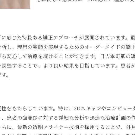
新たな笑顔を手に入れるためのステップ
日吉本町駅の治療で変わる笑顔の印象
矯正が笑顔に与える影響と日吉本町駅での治療のメリッ
ズに応じた特長ある矯正アプローチが展開されています。
矯正による笑顔の変化とその効果
分析し、理想の笑顔を実現するためのオーダーメイドの矯
日吉本町駅での治療がもたらす笑顔の利点
がら安心して治療を続けることができます。日吉本町駅の
矯正治療で得られる持続的な笑顔の向上
を調整することで、より良い結果を目指しています。患者
日吉本町駅での矯正の一歩で得る確かな効果
です。
笑顔がもたらす生活へのポジティブな影響
矯正で広がる笑顔の可能性と日吉本町駅の役割
日吉本町駅の矯正治療で叶える美しい歯並びと健康
能性をもたらしています。特に、3Dスキャンやコンピュー
美しい歯並びを実現するための矯正技術
り、患者の歯並びに対する詳細な分析や迅速な治療計画の
日吉本町駅で得られる歯並びの美しさと健康
さらに、最新の透明アライナー技術を採用することで、外