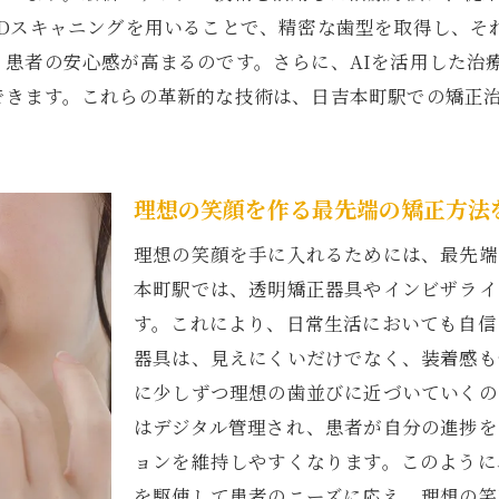
矯正治療を成功に導くための心構え
3Dスキャニングを用いることで、精密な歯型を取得し、そ
、患者の安心感が高まるのです。さらに、AIを活用した治
矯正技術の進化がもたらす新しい笑顔の可能性
できます。これらの革新的な技術は、日吉本町駅での矯正
革新的な矯正技術が切り開く笑顔の未来
日吉本町駅で体験する最新の矯正成果
先端技術で実現する自然な笑顔
理想の笑顔を作る最先端の矯正方法
技術進化と笑顔の相乗効果
理想の笑顔を手に入れるためには、最先端
日吉本町駅の矯正技術が拓く新たな笑顔
本町駅では、透明矯正器具やインビザライ
従来を超える矯正技術の進展
す。これにより、日常生活においても自信
日吉本町駅の矯正治療で手に入れる自信に満ちた笑顔
器具は、見えにくいだけでなく、装着感も
自信が持てる歯並びを手に入れる方法
に少しずつ理想の歯並びに近づいていくの
矯正治療がもたらす自己肯定感の向上
はデジタル管理され、患者が自分の進捗を
日吉本町駅で実現する自信あふれる笑顔
ョンを維持しやすくなります。このように
矯正治療で得られるポジティブな変化
を駆使して患者のニーズに応え、理想の笑