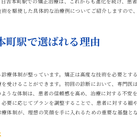
矯正治療が導く健康と美の両立
。日吉本町駅での矯正治療は、これからも進化を続け、患
技術を駆使した具体的な治療例についてご紹介しますので
日吉本町駅での矯正治療が持つ健康的効果
美と健康を兼ね備えた歯並びを作るステップ
理想の歯並びを叶える矯正方法の選び方
本町駅で選ばれる理由
る診療体制が整っています。矯正は高度な技術を必要とす
療を受けることができます。初回の診断において、専門医
のような体制は、患者の信頼感を高め、治療に対する不安
、必要に応じてプランを調整することで、患者に対する細
診療体制が、理想の笑顔を手に入れるための重要な基盤と
は