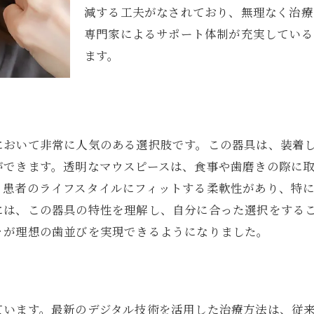
矯正治療を通じて健康的な口腔環境を整える方法
減する工夫がなされており、無理なく治療
専門家によるサポート体制が充実している
口腔健康を維持するための矯正治療の重要性
ます。
日吉本町駅で始める健康的な歯並びの整え方
矯正治療がもたらす口腔内の健康改善
定期診察で安定した口腔環境を保つ
日吉本町駅での矯正治療の健康効果
において非常に人気のある選択肢です。この器具は、装着
口腔環境改善を促進する矯正法
ができます。透明なマウスピースは、食事や歯磨きの際に
日吉本町駅近くでの矯正治療を成功に導くステップ
、患者のライフスタイルにフィットする柔軟性があり、特
初回カウンセリングの重要性と準備
には、この器具の特性を理解し、自分に合った選択をする
々が理想の歯並びを実現できるようになりました。
治療計画の具体例と実践法
進捗確認と治療計画の見直し方法
日吉本町駅で確実に成功させる矯正のステップ
治療成功のためのフォローアップ体制
ています。最新のデジタル技術を活用した治療方法は、従