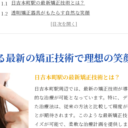
日吉本町駅の最新矯正技術とは？
透明矯正器具がもたらす自然な笑顔
日吉本町駅での矯正技術の進化を体感
理想の笑顔を作る最先端の矯正方法を知る
日吉本町駅の特長ある矯正アプローチ
技術革新がもたらす矯正治療の新境地
る最新の矯正技術で理想の笑
安心の矯正治療が日吉本町駅で選ばれる理由
専門医による安心の診療体制
日吉本町駅の最新矯正技術とは？
日吉本町駅での信頼できる矯正治療とは
日吉本町駅周辺では、最新の矯正技術が導
患者とのコミュニケーションの重要性
的な治療が可能となっています。特に、デ
日吉本町駅の矯正治療で重視するポイント
た治療法は、従来の方法と比較して精度が
安心感を生む治療環境の取り組み
とが期待されます。このような最新矯正技
日吉本町駅で長年の信頼を築く矯正治療
イズが可能で、柔軟な治療計画を提供しま