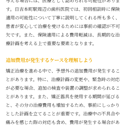
与える場合には、医療として認められる可能性がありま
費用の内訳をしっかり確認
す。日吉本町駅周辺の歯科医院では、初回相談時に保険
クリニック訪問前に準備すべきこと
適用の可能性について丁寧に説明してくれる所も多く、
初めての矯正治療でも安心、費用の見積もりと
患者が安心して治療を受けるためには事前の確認が不可
チェックポイント
欠です。また、保険適用による費用軽減は、長期的な治
初回相談で確認すべき費用項目
療計画を考える上で重要な要素となります。
見積もりの正確さを確保する方法
追加費用が発生するケースを理解しよう
費用に影響する治療の要素
治療開始前に把握すべきリスク
矯正治療を進める中で、予想外の追加費用が発生するこ
とがあります。特に、治療計画の変更や、緊急時の対応
費用見積もりの比較ポイント
が必要な場合、追加の検査や装置の調整が求められるこ
安心して治療を受けるための準備
とがあります。また、矯正器具を使用する期間が延びる
と、その分の治療費用も増加するため、事前にしっかり
とした計画を立てることが重要です。治療中の不具合や
痛みを感じた際の対応も含め、費用が発生する場合があ