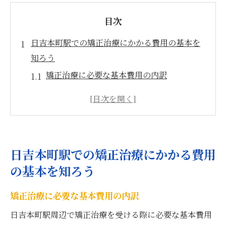
目次
日吉本町駅での矯正治療にかかる費用の基本を
知ろう
矯正治療に必要な基本費用の内訳
初期相談費用とその重要性
治療期間による費用変動について
保険適用の可能性と条件
追加費用が発生するケースを理解しよう
日吉本町駅での矯正治療にかかる費用
費用を抑えるための前提知識
の基本を知ろう
透明な矯正器具とインビザラインの費用比較
矯正治療に必要な基本費用の内訳
透明な矯正器具のメリットとデメリット
インビザラインの特長と費用分析
日吉本町駅周辺で矯正治療を受ける際に必要な基本費用