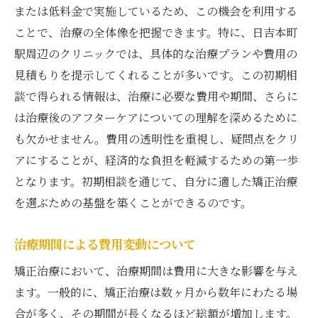
または低料金で実施しているため、この機会を利用する
保険以外のサポートを有効に使おう
ことで、治療の全体像を把握できます。特に、日吉本町
治療期間短縮によるコスト削減
駅周辺のクリニックでは、具体的な治療プランや費用の
多くの患者が実践する節約術
見積もりを提示してくれることが多いです。この初期相
クリニックとの価格交渉術
談で得られる情報は、治療に必要な費用や期間、さらに
は治療後のアフターケアについての理解を深めるために
質と費用のバランスを見極める
も欠かせません。費用の透明性を重視し、疑問点をクリ
理想の笑顔に向けた矯正費用のステップバイス
アにすることが、経済的な負担を軽減するための第一歩
テップガイド
となります。初期相談を通じて、自分に適した矯正治療
初期相談から治療開始までの流れ
を選ぶための基盤を築くことができるのです。
各ステップにおける費用の目安
トラブルシューティングと追加費用
治療期間による費用変動について
治療後のメンテナンス費用
矯正治療において、治療期間は費用に大きな影響を与え
治療完了までの費用チェックリスト
ます。一般的に、矯正治療は数ヶ月から数年にわたる場
安心して治療を進めるためのポイント
合が多く、その期間が長くなるほど総額が増加します。