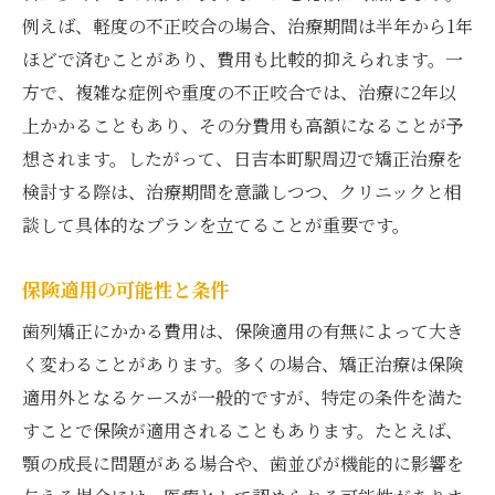
矯正治療の選択肢と費用を理解して賢く選ぼう
例えば、軽度の不正咬合の場合、治療期間は半年から1年
ほどで済むことがあり、費用も比較的抑えられます。一
各治療法の特徴と費用を比較
方で、複雑な症例や重度の不正咬合では、治療に2年以
自分に最適な治療選択の基準
上かかることもあり、その分費用も高額になることが予
矯正治療に関するよくある質問
想されます。したがって、日吉本町駅周辺で矯正治療を
費用面から見た治療法の選び方
検討する際は、治療期間を意識しつつ、クリニックと相
将来の費用を考えた治療選択
談して具体的なプランを立てることが重要です。
専門家のアドバイスを受ける利点
日吉本町駅での矯正治療、費用のポイントと選
保険適用の可能性と条件
び方
歯列矯正にかかる費用は、保険適用の有無によって大き
費用の透明性がクリニック選びの鍵
く変わることがあります。多くの場合、矯正治療は保険
地元クリニックの費用特性
適用外となるケースが一般的ですが、特定の条件を満た
すことで保険が適用されることもあります。たとえば、
信頼できる歯科医院の探し方
顎の成長に問題がある場合や、歯並びが機能的に影響を
実際の治療例からみる費用の現実