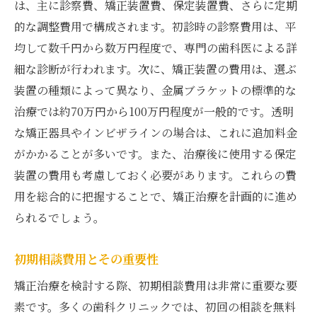
それぞれの治療法に適した症例とは
は、主に診察費、矯正装置費、保定装置費、さらに定期
的な調整費用で構成されます。初診時の診察費用は、平
費用面での大きな違いを比較
均して数千円から数万円程度で、専門の歯科医による詳
ライフスタイルに合った選び方
細な診断が行われます。次に、矯正装置の費用は、選ぶ
長期的なコストを考慮した選択
装置の種類によって異なり、金属ブラケットの標準的な
日吉本町駅周辺での矯正費用と選べる治療プラ
治療では約70万円から100万円程度が一般的です。透明
ン
な矯正器具やインビザラインの場合は、これに追加料金
日吉本町駅エリアの矯正クリニック紹介
がかかることが多いです。また、治療後に使用する保定
個々のクリニックによるプラン提案
装置の費用も考慮しておく必要があります。これらの費
柔軟な支払いプランを利用しよう
用を総合的に把握することで、矯正治療を計画的に進め
られるでしょう。
地元で人気の矯正プランとは
費用と治療選択肢の幅広さ
初期相談費用とその重要性
地元の口コミから見るクリニック選び
矯正治療を検討する際、初期相談費用は非常に重要な要
コストを抑える賢い矯正治療の方法とは
素です。多くの歯科クリニックでは、初回の相談を無料
割引制度やキャンペーンの活用法