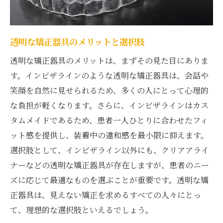
自信を持てる笑顔の作り方
日吉駅での矯正後の生活の変化
透明な矯正器具のメリットと選択肢
インビザラインがもたらすポジティブな効
透明な矯正器具のメリットは、まずその見た目にありま
果
す。インビザラインのような透明な矯正器具は、会話や
笑顔の自信がもたらす日々の充実感
笑顔を自然に見せられるため、多くの人にとって心理的
インビザラインでスタートする新たな日常
な負担が軽くなります。さらに、インビザラインはカス
日吉駅のインビザラインで叶える理想の歯並び
タムメイドであるため、患者一人ひとりに合わせたフィ
と笑顔
ット感を提供し、装着中の違和感を最小限に抑えます。
理想の歯並びを目指すための日吉駅での選
選択肢として、インビザライン以外にも、クリアアライ
択
ナーなどの透明な矯正器具が存在しますが、患者のニー
インビザラインが実現する美しい笑顔
ズに応じて最適なものを選ぶことが重要です。透明な矯
正器具は、見えない矯正を求めるすべての人々にとっ
日吉駅での矯正治療の具体的な成果
て、理想的な選択肢といえるでしょう。
理想の歯並びを手に入れるステップ