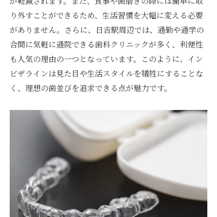
が軽減されます。また、食事や歯磨きの際には簡単に取
インビザラインで得られた笑顔の自信
り外すことができるため、生活習慣を大幅に変える必要
日吉駅周辺でインビザラインを選ぶ理由とその
がありません。さらに、日吉駅周辺では、通勤や通学の
プロセス
合間に気軽に通院できる歯科クリニックが多く、利便性
インビザラインの選択が日吉駅で人気の理
も人気の理由の一つとなっています。このように、イン
由
ビザラインは見た目や生活スタイルを犠牲にすることな
治療の始め方とプロセスの解説
く、理想の歯並びを追求できる点が魅力です。
日吉駅で簡単に始められる矯正治療
インビザラインを選ぶ際のポイント
日吉駅周辺のクリニックが提供するサポー
ト
透明矯正を始める前に知っておくべきこと
インビザラインで笑顔に自信を日吉駅から始め
る新生活
新しい生活を始めるためのインビザライン