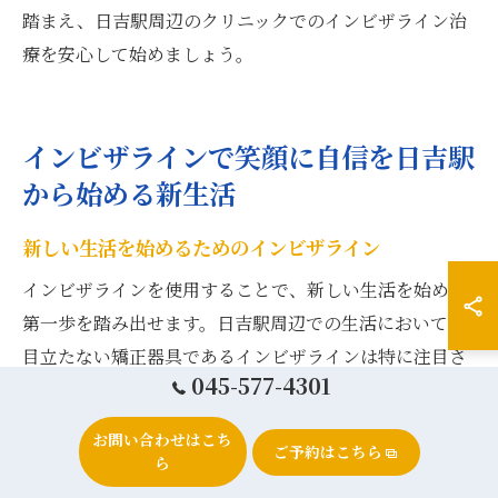
踏まえ、日吉駅周辺のクリニックでのインビザライン治
療を安心して始めましょう。
インビザラインで笑顔に自信を日吉駅
から始める新生活
新しい生活を始めるためのインビザライン
インビザラインを使用することで、新しい生活を始める
第一歩を踏み出せます。日吉駅周辺での生活において、
目立たない矯正器具であるインビザラインは特に注目さ
045-577-4301
れています。この透明な矯正方法は、通常の矯正器具と
は異なり、日常生活での違和感を最小限に抑え、自然な
お問い合わせはこち
ご予約はこちら
笑顔を保ちながら歯列を整えることが可能です。さら
ら
に、取り外しが容易であるため、食事や歯磨きの際にも