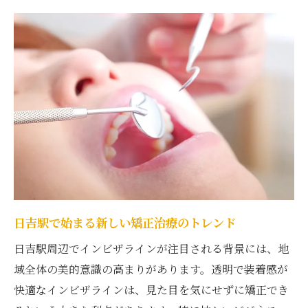
インビザラインの技術とその魅力
日吉駅でのインビザラインの利点
透明なインビザラインの魅力と日吉駅での導入
事例
透明矯正が選ばれる理由とその魅力
日吉駅での導入事例を紹介
インビザラインの美的効果と快適性
透明マウスピースの特長とメリット
日吉駅での導入実績とその効果
インビザラインの最新技術と進化
日吉駅で始まる新しい矯正治療のトレンド
インビザラインを通じて日吉駅周辺で笑顔を取
日吉駅周辺でインビザラインが注目される背景には、地
り戻す方法
域全体の美的意識の高まりがあります。透明で装着感が
笑顔を取り戻すためのインビザライン活用
快適なインビザラインは、見た目を気にせずに矯正でき
法