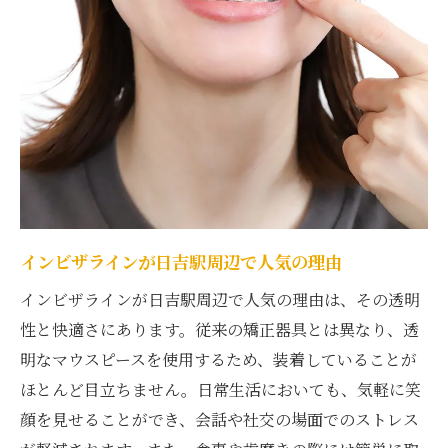
介
透明な矯正がもたらす日常生活の変化
日吉駅で選ぶインビザラインの利点
インビザラインによる矯正治療の流れ
日吉駅での矯正体験をより快適にする方法
透明なマウスピースで叶える日吉駅の笑顔
笑顔を変えるインビザラインの効果と日吉駅で
インビザラインが日吉駅周辺で人気の理由
の実例
インビザラインの効果的な利用法
インビザラインが日吉駅周辺で人気の理由は、その透明
性と快適さにあります。従来の矯正器具とは異なり、透
日吉駅での成功事例紹介
明なマウスピースを使用するため、装着していることが
矯正効果と笑顔の変化を実感する
ほとんど目立ちません。日常生活においても、気軽に笑
インビザラインでの見た目の改善
顔を見せることができ、会話や社交の場面でのストレス
日吉駅での利用者の声