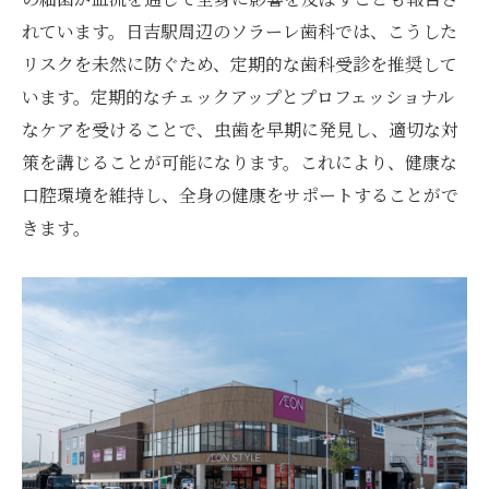
食後のブラッシングが虫歯予防に不可欠な
れています。日吉駅周辺のソラーレ歯科では、こうした
理由
リスクを未然に防ぐため、定期的な歯科受診を推奨して
います。定期的なチェックアップとプロフェッショナル
効果的なブラッシングのタイミングと方法
なケアを受けることで、虫歯を早期に発見し、適切な対
ブラッシングを習慣化するための工夫
策を講じることが可能になります。これにより、健康な
虫歯予防に不可欠なブラッシングテクニッ
口腔環境を維持し、全身の健康をサポートすることがで
ク
きます。
歯ブラシの選び方とその重要性
食後のデンタルケアに役立つアイテム紹介
日吉駅で手に入る虫歯予防に役立つデンタルケ
ア
日吉駅周辺のおすすめデンタルケア製品
手軽に購入できる虫歯予防グッズ
地元の店舗で買える人気のフッ素製品