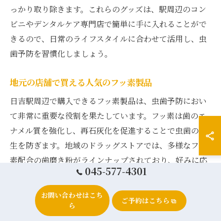
っかり取り除きます。これらのグッズは、駅周辺のコン
ビニやデンタルケア専門店で簡単に手に入れることがで
きるので、日常のライフスタイルに合わせて活用し、虫
歯予防を習慣化しましょう。
地元の店舗で買える人気のフッ素製品
日吉駅周辺で購入できるフッ素製品は、虫歯予防におい
て非常に重要な役割を果たしています。フッ素は歯のエ
ナメル質を強化し、再石灰化を促進することで虫歯の発
生を防ぎます。地域のドラッグストアでは、多様なフッ
素配合の歯磨き粉がラインナップされており、好みに応
045-577-4301
じて選ぶことができます。また、マウスウォッシュやフ
ッ素ジェルも人気があり、これらを日常的に使用するこ
お問い合わせはこち
ご予約はこちら
とで、さらなる虫歯予防効果が期待できるでしょう。さ
ら
らに、地域の歯科医院では、個別のニーズに応じた製品