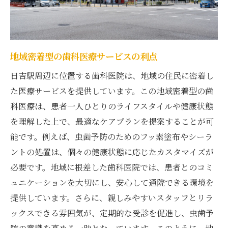
虫歯予防に最適なデンタルケアセット
新商品紹介：日吉駅エリアで手に入る最新
デンタルケア
オンライン購入可能な日吉駅周辺のデンタ
地域密着型の歯科医療サービスの利点
ルグッズ
日吉駅周辺に位置する歯科医院は、地域の住民に密着し
日吉駅近くでの定期的な歯科受診のメリット
た医療サービスを提供しています。この地域密着型の歯
定期検診の重要性とその効果
科医療は、患者一人ひとりのライフスタイルや健康状態
を理解した上で、最適なケアプランを提案することが可
日吉駅近くのおすすめ歯科医院一覧
能です。例えば、虫歯予防のためのフッ素塗布やシーラ
早期発見で健康を守る歯科受診のポイント
ントの処置は、個々の健康状態に応じたカスタマイズが
歯科医院選びのコツと重要性
必要です。地域に根差した歯科医院では、患者とのコミ
歯科受診の頻度とスケジュールの組み方
ュニケーションを大切にし、安心して通院できる環境を
地域密着型歯科医院の利用法
提供しています。さらに、親しみやすいスタッフとリラ
虫歯予防には日々のセルフケアが鍵
ックスできる雰囲気が、定期的な受診を促進し、虫歯予
毎日続けるべき虫歯予防の基本ケア