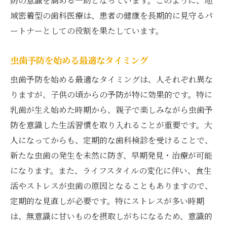
防の意識を高める一助となっています。このように、地
効果的なセルフケアの方法とそのポイント
域密着型の歯科医療は、患者の健康を長期的に見守るパ
ートナーとしての役割を果たしています。
自宅でのケアに役立つアイテムと使い方
セルフケアだけでは不十分な場合の対策
虫歯予防を始める最適なタイミング
自分に合ったセルフケアの見つけ方
虫歯予防を始める最適なタイミングは、人それぞれ異な
セルフケアの効果を高めるための工夫
りますが、子供の頃からの予防が特に効果的です。特に
日吉駅で健康な歯を維持するための虫歯対策
乳歯が生え始めた時期から、親子で楽しみながら虫歯予
地域で実践できる虫歯対策のアイデア
防を意識した生活習慣を取り入れることが重要です。大
歯科医推奨の虫歯予防グッズ選び
人になってからも、定期的な歯科検診を受けることで、
虫歯になりにくい生活習慣の作り方
新たな虫歯の発生を未然に防ぎ、早期発見・治療が可能
日吉駅周辺で受けられる虫歯予防サービス
になります。また、ライフスタイルの変化に伴い、食生
活やストレスが虫歯の原因となることもありますので、
虫歯予防のための地域イベント紹介
定期的な見直しが必要です。特にストレスが多い時期
歯を守るための具体的な行動プラン
は、無意識に甘いものを摂取しがちになるため、意識的