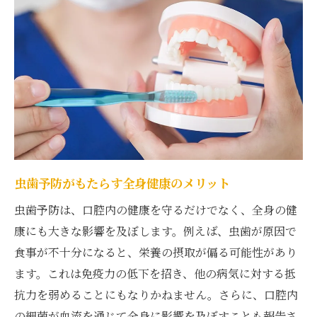
市販のフッ素配合歯磨き粉の選び方
フッ素が歯を強化するメカニズム
フッ素配合製品を使った効果的な歯磨き法
子供と大人のためのフッ素配合製品の違い
フッ素配合製品の安全性と使用上の注意
ソラーレ歯科が教える日常でできる虫歯予防法
簡単にできる虫歯予防の習慣づけ
日常生活での歯のケアポイント
虫歯予防がもたらす全身健康のメリット
虫歯予防に効果的な日常的な食事のヒント
虫歯予防は、口腔内の健康を守るだけでなく、全身の健
自宅でできる簡単なデンタルケア
康にも大きな影響を及ぼします。例えば、虫歯が原因で
虫歯予防を続けるためのモチベーション維
食事が不十分になると、栄養の摂取が偏る可能性があり
持法
ます。これは免疫力の低下を招き、他の病気に対する抵
子供に教える虫歯予防の習慣
抗力を弱めることにもなりかねません。さらに、口腔内
虫歯を防ぐための食後のブラッシングの習慣
の細菌が血流を通じて全身に影響を及ぼすことも報告さ