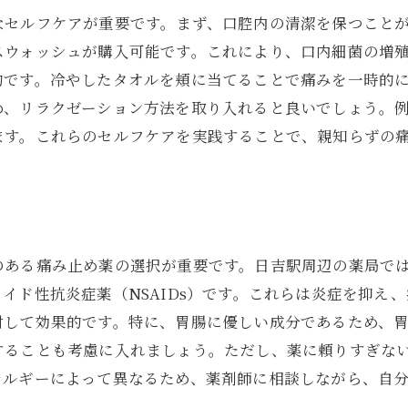
痛みを和らげるための生活習慣の改善
なセルフケアが重要です。まず、口腔内の清潔を保つこと
親知らずの痛みに頼らない快適な日常作り
スウォッシュが購入可能です。これにより、口内細菌の増
日吉駅近くでの親知らず痛み緩和による生活の質向上
的です。冷やしたタオルを頬に当てることで痛みを一時的
親知らずの痛みを克服して健康的な毎日を
め、リラクゼーション方法を取り入れると良いでしょう。
ます。これらのセルフケアを実践することで、親知らずの
のある痛み止め薬の選択が重要です。日吉駅周辺の薬局で
イド性抗炎症薬（NSAIDs）です。これらは炎症を抑え
対して効果的です。特に、胃腸に優しい成分であるため、
することも考慮に入れましょう。ただし、薬に頼りすぎな
レルギーによって異なるため、薬剤師に相談しながら、自