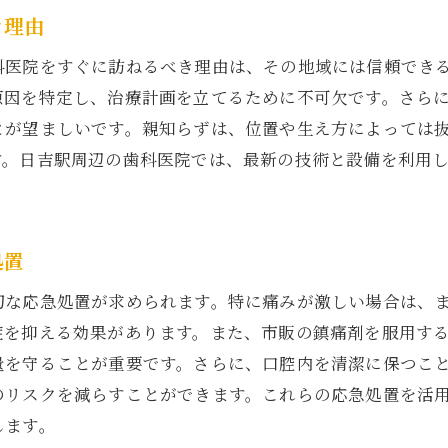
知らずの痛みを和らげるために日吉駅でできること
き理由
親知らずの痛みを和らげる食べ物と飲み物
科医院をすぐに訪ねるべき理由は、その地域には信頼でき
日吉駅近くで購入できる痛み止め薬
原因を特定し、治療計画を立てるために不可欠です。さら
親知らずの痛みに効くマッサージとリラクゼーション法
とが望ましいです。親知らずは、位置や生え方によっては
日吉駅周辺の歯科医での相談方法
す。日吉駅周辺の歯科医院では、最新の技術と設備を利用
親知らずの痛みを未然に防ぐためのケア
日吉駅エリアでの痛みの原因を特定する方法
処置
吉駅エリアで親知らずの痛みを最小限にするためのヒント
親知らずの痛みを予防するための定期健診
切な応急処置が求められます。特に痛みが激しい場合は、
日吉駅付近で利用できる痛み管理プログラム
症を抑える効果があります。また、市販の鎮痛剤を服用す
量を守ることが重要です。さらに、口腔内を清潔に保つこ
親知らずの痛みを和らげるためのストレス管理法
のリスクを減らすことができます。これらの応急処置を活
歯科医が推奨する親知らずの痛み対策
します。
日吉駅近くでの痛みの軽減に役立つ製品