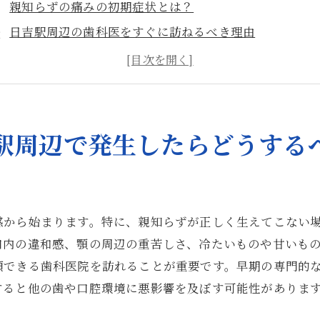
親知らずの痛みの初期症状とは？
日吉駅周辺の歯科医をすぐに訪ねるべき理由
親知らずの痛みを和らげるための応急処置
日吉駅付近で親知らずの治療を受ける際の注意点
親知らずの痛みと共に現れる症状に注目
日吉駅エリアでの親知らずの痛みの原因を探る
駅周辺で発生したらどうする
吉駅近くで親知らずの痛みを軽減する効果的な方法
親知らずの痛みを抑えるための日吉駅周辺の推奨セルフ
即効性のある痛み止め薬の選び方
感から始まります。特に、親知らずが正しく生えてこない
日吉駅近くでの歯科治療の選択肢
口内の違和感、顎の周辺の重苦しさ、冷たいものや甘いも
親知らずの痛みを軽減するための生活習慣の見直し
頼できる歯科医院を訪れることが重要です。早期の専門的
歯科医との連携で親知らずの痛みを軽減する
すると他の歯や口腔環境に悪影響を及ぼす可能性がありま
日吉駅付近で利用できる痛み緩和のためのサービス