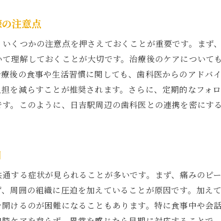
親知らずの痛みを軽減するための家庭療法
際の注意点
知らずの痛みを日吉駅近くで管理するための専門家のアド
、いくつかの注意点を押さえておくことが重要です。まず
専門家の視点から見る親知らずの痛みの原因
いて理解しておくことが大切です。治療後のケアについて
日吉駅周辺の専門家が推奨する治療法
治療後の食事や生活習慣に関しても、歯科医からのアドバ
親知らずの痛みを和らげるための専門家のサポート
負担を減らすことが推奨されます。さらに、定期的なフォ
歯科医のアドバイスを活用した親知らずの痛み管理
です。このように、日吉駅周辺の歯科医との連携を密にす
日吉駅エリアでの痛みの専門家による診断
親知らずの痛みを和らげるための最新技術
吉駅周辺で親知らずの痛みを和らげるための実用的ガイド
目
日吉駅近くで親知らずの痛みを緩和するためのチェック
共通する症状が見られることが多いです。まず、痛みのピ
痛みを抑えるための歯科訪問のタイミング
ず、周囲の組織に圧迫を加えていることが原因です。加え
日吉駅エリアでの痛みを和らげるためのリソース
を開けるのが困難になることもあります。特に食事中や会
親知らずの痛みを軽減するための計画の立て方
口腔ケアを怠らず、異常を感じたら早期に対応することで