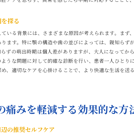
日吉駅周辺での親知らずの痛みのセルフマネジメント
親知らずの痛みを最小限にするための日常的な習慣
因を探る
知らずの痛みが日吉駅で生活に影響を与える前にできるこ
えている背景には、さまざまな原因が考えられます。まず
親知らずの痛みが生活に影響を与える前にすべき準備
あります。特に顎の構造や歯の並びによっては、親知らず
日吉駅エリアでの親知らず痛み予防策
知らずの萌出時期は個人差がありますが、大人になってか
のような問題に対して的確な診断を行い、患者一人ひとり
親知らずの痛みを事前に管理するための情報収集
深め、適切なケアを心掛けることで、より快適な生活を送
日吉駅近くでの早期対応が重要な理由
親知らずの痛みを未然に防ぐためのセルフケア
痛みを予防するための日吉駅周辺の歯科リソース
適な生活を取り戻すための日吉駅周辺での親知らずの痛み
の痛みを軽減する効果的な方
親知らずの痛み対策で日常生活をスムーズに
日吉駅エリアで快適な生活を取り戻すためのケア
周辺の推奨セルフケア