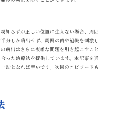
と
、親知らずが正しい位置に生えない場合、周囲
が半分しか萌出せず、周囲の歯や組織を刺激し
らの萌出はさらに複雑な問題を引き起こすこと
に合った治療法を提供しています。本記事を通
る一助となれば幸いです。次回のエピソードも
対策
法