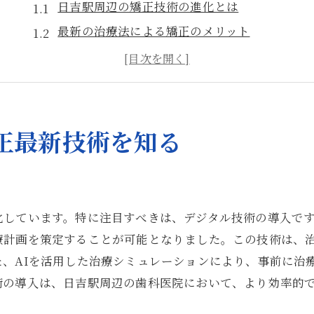
日吉駅周辺の矯正技術の進化とは
最新の治療法による矯正のメリット
歯列矯正の新技術がもたらす効果
最新技術導入の歯科医院の選び方
日吉駅周辺で受けられる先端的な治療
矯正技術のトレンドとその重要性
正最新技術を知る
理想の歯並びを手に入れるための歯列矯正ガイド
矯正治療の基礎知識を学ぶ
治療の流れと期間について
化しています。特に注目すべきは、デジタル技術の導入です
理想の歯並び実現に向けたステップ
療計画を策定することが可能となりました。この技術は、
歯列矯正における期待と現実
、AIを活用した治療シミュレーションにより、事前に治
効果的な治療計画の立て方
術の導入は、日吉駅周辺の歯科医院において、より効率的
歯列矯正の選択肢とその違い