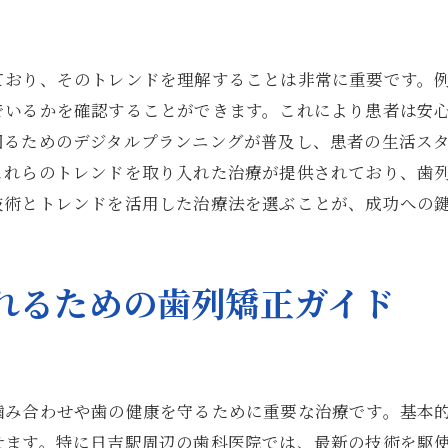
矯正治療がもたらす生活の変化
専門医が勧める治療の選び方
ており、そのトレンドを理解することは非常に重要です。例
日吉駅周辺の歯科医が提供する最新の矯正方法
でいるかを確認することができます。これにより患者は安
日吉駅周辺で受けられる最新治療
図るためのデジタルプランニングが普及し、患者の生活ス
歯科医が提供する革新的矯正技術
これらのトレンドを取り入れた治療が提供されており、歯
技術とトレンドを活用した治療法を選ぶことが、成功への
最新矯正法の選び方とその特徴
日吉駅周辺の医院での治療実績
技術力の高い歯科医を選ぶポイント
れるための歯列矯正ガイド
最新技術を駆使した治療の流れ
安心して歯列矯正を進めるための心構え
治療中の不安を解消する方法
噛み合わせや歯の健康を守るために重要な治療です。基本
矯正治療に対する心の準備
せます。特に日吉駅周辺の歯科医院では、最新の技術を駆