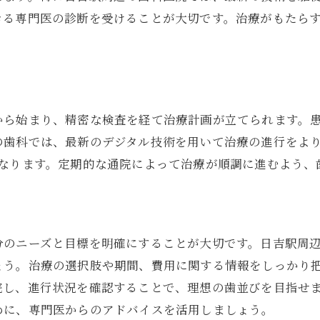
患者としての積極的な姿勢
きる専門医の診断を受けることが大切です。治療がもたら
治療効果を高めるための心構え
治療期間中のモチベーション維持法
成功に導くための心の持ちよう
から始まり、精密な検査を経て治療計画が立てられます。
の歯科では、最新のデジタル技術を用いて治療の進行をより
異なります。定期的な通院によって治療が順調に進むよう、
分のニーズと目標を明確にすることが大切です。日吉駅周
ょう。治療の選択肢や期間、費用に関する情報をしっかり
院し、進行状況を確認することで、理想の歯並びを目指せ
めに、専門医からのアドバイスを活用しましょう。