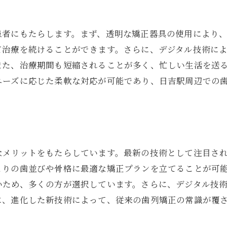
信頼できる歯科医院の選び方と注意点
歯科医院選びのポイント
患者にもたらします。まず、透明な矯正器具の使用により
日吉駅周辺の評判の良い医院リスト
て治療を続けることができます。さらに、デジタル技術に
医院選びで確認すべきこと
また、治療期間も短縮されることが多く、忙しい生活を送
信頼関係を築くための医師選び
ニーズに応じた柔軟な対応が可能であり、日吉駅周辺での
初めての矯正治療での注意点
医院訪問時のチェックリスト
日吉駅での歯列矯正を成功させるためのステップ
矯正治療開始前の準備
なメリットをもたらしています。最新の技術として注目され
治療中のモチベーションの維持方法
とりの歯並びや骨格に最適な矯正プランを立てることが可
いため、多くの方が選択しています。さらに、デジタル技
治療計画に沿った実践方法
に、進化した新技術によって、従来の歯列矯正の常識が覆
経過観察とその重要性
成功例から学ぶ実践ポイント