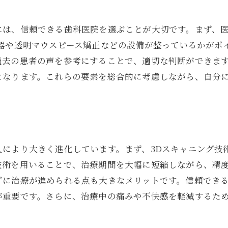
治療後のフォローアップの必要性
には、信頼できる歯科医院を選ぶことが大切です。まず、
治療中に知っておきたい口腔ケアのポイント
機器や透明マウスピース矯正などの設備が整っているかがポ
矯正中の歯磨き方法
過去の患者の声を参考にすることで、適切な判断ができま
食事の選び方と注意点
となります。これらの要素を総合的に考慮しながら、自分
口腔衛生を守るための習慣
矯正治療中のデンタルケア製品
専門家がおすすめするケア方法
口腔ケアで治療効果を高める
入により大きく進化しています。まず、3Dスキャニング技
専門医が教える歯列矯正の進化とメリット
技術を用いることで、治療期間を大幅に短縮しながら、精
歯列矯正の歴史とその進化
ずに治療が進められる点も大きなメリットです。信頼でき
最新矯正技術のメリットと効果
が重要です。さらに、治療中の痛みや不快感を軽減するた
専門医が語る治療の凄さ
進化する矯正技術の未来