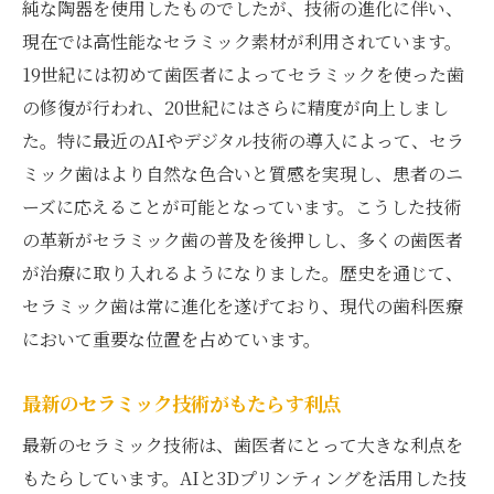
純な陶器を使用したものでしたが、技術の進化に伴い、
AIによる迅速かつ正確な診断の可能性
現在では高性能なセラミック素材が利用されています。
歯医者が活用するAI技術の未来
19世紀には初めて歯医者によってセラミックを使った歯
AIと歯科専門家の協力による治療改善
の修復が行われ、20世紀にはさらに精度が向上しまし
歯医者が提供する3Dプリンティングの可能性
た。特に最近のAIやデジタル技術の導入によって、セラ
3Dプリンティングによるカスタムセラミッ
ミック歯はより自然な色合いと質感を実現し、患者のニ
ク
ーズに応えることが可能となっています。こうした技術
治療スピードを加速する3D技術
の革新がセラミック歯の普及を後押しし、多くの歯医者
歯医者が見る3Dプリンティングの利点
が治療に取り入れるようになりました。歴史を通じて、
セラミック歯は常に進化を遂げており、現代の歯科医療
患者に優しい治療を実現する3Dプリンター
において重要な位置を占めています。
3Dプリンティングによる精度の向上
未来の歯科治療を変える3D技術
最新のセラミック技術がもたらす利点
セラミック素材の進化がもたらす自然な美しさ
最新のセラミック技術は、歯医者にとって大きな利点を
新素材で実現する自然な歯の色合い
もたらしています。AIと3Dプリンティングを活用した技