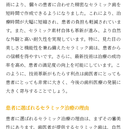
セラミック素材の選び方とその特性
術により、個々の患者に合わせた精密なセラミック歯を
見た目だけでなく機能性も重視した素材選
短時間で作成できるようになりました。これにより、治
び
療時間が大幅に短縮され、患者の負担も軽減されていま
歯医者がおすすめするセラミック素材最新
す。また、セラミック素材自体も革新が進み、より自然
情報
な外観と高い耐久性を実現しています。特に、見た目の
患者に安心感を与えるセラミックの美しさ
美しさと機能性を兼ね備えたセラミック歯は、患者から
の信頼を得やすいです。さらに、最新技術は治療の成功
長期間維持されるセラミックの質感
率を高め、患者の満足度の向上を可能にしています。こ
歯医者での治療時間短縮の秘密
のように、技術革新がもたらす利点は歯医者にとっても
技術革新がもたらす治療時間の削減
患者にとっても非常に大きく、今後の歯科医療の発展に
患者にとってのスムーズな治療体験
大きく寄与することでしょう。
歯医者が実践する効率的な治療プロセス
治療時間短縮のための最新機器
患者に選ばれるセラミック治療の理由
患者満足度向上につながる時間管理
患者に選ばれるセラミック治療の理由は、まずその審美
短時間で済むセラミック治療の魅力
性にあります。歯医者が提供するセラミック歯は、自然