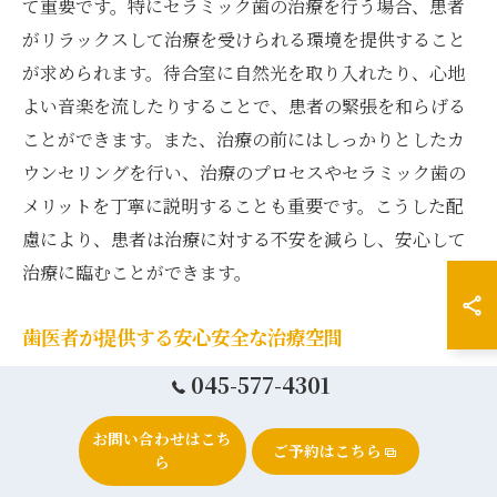
て重要です。特にセラミック歯の治療を行う場合、患者
がリラックスして治療を受けられる環境を提供すること
が求められます。待合室に自然光を取り入れたり、心地
よい音楽を流したりすることで、患者の緊張を和らげる
ことができます。また、治療の前にはしっかりとしたカ
ウンセリングを行い、治療のプロセスやセラミック歯の
メリットを丁寧に説明することも重要です。こうした配
慮により、患者は治療に対する不安を減らし、安心して
治療に臨むことができます。
歯医者が提供する安心安全な治療空間
安心安全な治療空間は、患者の不安を軽減するための鍵
045-577-4301
となります。歯医者では、清潔な診療室と最新の医療機
お問い合わせはこち
器を用いて、正確で安全な治療を提供することが大切で
ご予約はこちら
ら
す。特にセラミック歯の治療では、3Dプリンティングや