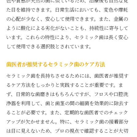
色や質感が天然の歯に似ているため、治療後も自然な見
セラミック治療で実現する健康的な笑顔
た目を維持できます。日常生活においても、変色や摩耗
歯医者による最先端技術での治療体験
の心配が少なく、安心して使用できます。また、金属の
最新技術がもたらす治療の変革
ように酸化による劣化がないことも、持続性に寄与して
歯医者が提供する最先端の治療法
います。これらの特性により、セラミック歯は長く安心
患者の期待を超える治療体験
して使用できる選択肢とされています。
技術と人間の融合による新しい治療
歯医者が推奨するセラミック歯のケア方法
常に進化する治療技術
セラミック歯を長持ちさせるためには、歯医者が推奨す
歯医者が目指す未来の治療風景
るケア方法をしっかりと実践することが重要です。ま
ず、日常的な歯磨きはもちろんですが、フロスや口腔洗
浄器を利用して、歯と歯茎の間の細菌を効果的に除去す
ることが必要です。また、定期的な歯医者でのチェック
アップが欠かせません。特に、セラミック歯の接着部分
は目に見えないため、プロの視点で確認することが大切