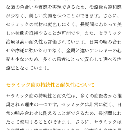
患者が安心できる歯医者の環境作り
な歯の色合いや質感を再現できるため、治療後も違和感
が少なく、美しい笑顔を保つことができます。さらに、
患者の不安を和らげる環境設計
セラミックの素材は変色しにくく、長期間にわたって美
歯医者が提供する安心安全な治療空間
しい状態を維持することが可能です。また、セラミック
リラックスできる治療環境の工夫
治療は高い耐久性も評価されています。日常の噛み合わ
最新技術で実現する安心感
せや摩耗に強いだけでなく、金属と違いアレルギーの心
患者の声を反映した環境改善
配も少ないため、多くの患者にとって安心して選べる治
歯医者が考える理想の治療空間
療法となっています。
セラミック歯医者が生み出す未来の口腔健康
セラミック歯の持続性と耐久性について
未来を見据えたセラミック治療の展望
長期的な健康を支える歯医者の役割
セラミック歯の持続性と耐久性は、多くの歯医者から推
奨される理由の一つです。セラミックは非常に硬く、日
革新的な治療法が変える口腔ケア
常の噛み合わせに耐えることができるため、長期間にわ
健康維持に寄与するセラミックの活用法
たって使用することができます。さらに、セラミックは
患者が主役の治療アプローチ