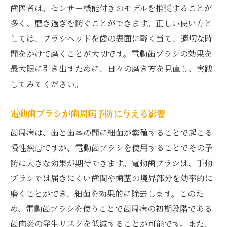
歯医者は、センサー機能付きのモデルを推奨することが
の利点
多く、磨き過ぎを防ぐことができます。正しい使い方と
効果的な歯間ブラシの使い方を歯医者が解説
しては、ブラシヘッドを歯の表面に軽く当て、適切な時
歯間ブラシの役割とその効果
間をかけて磨くことが大切です。電動歯ブラシの効果を
適切なサイズと種類の選び方
最大限に引き出すために、日々の磨き方を見直し、実践
歯間ブラシを使う際の注意点
してみてください。
歯間ブラシの使用頻度とタイミング
電動歯ブラシが歯周病予防に与える影響
フロスとの併用で得られるメリット
歯医者が教える歯間ブラシの保管法
歯周病は、歯と歯茎の間に細菌が繁殖することで起こる
歯医者が薦める正しいブラッシングタイムの重
慢性疾患ですが、電動歯ブラシを使用することでその予
要性
防に大きな効果が期待できます。電動歯ブラシは、手動
ブラシでは届きにくい歯間や歯茎の境界部分を効率的に
一日に必要なブラッシング回数とは
磨くことができ、細菌を効果的に除去します。このた
ブラッシングに費やす理想的な時間
め、電動歯ブラシを使うことで歯周病の初期段階である
夜のブラッシングが持つ特別な意味
歯肉炎の発生リスクを低減することが可能です。また、