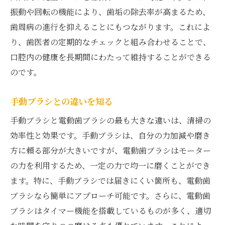
食後すぐのブラッシングのメリット
振動や回転の機能により、歯垢の除去率が高まるため、
ブラッシング前後に気をつけるべきこと
歯周病の進行を抑えることにもつながります。これによ
歯医者が推奨するブラッシングの順番
り、歯医者の定期的なチェックと組み合わせることで、
歯医者が指導する歯周病予防のための口腔ケア
口腔内の健康を長期間にわたって維持することができる
のです。
歯周病の初期症状とその対策
口腔内を清潔に保つための工夫
手動ブラシとの違いを知る
歯医者が薦める抗菌製品の使い方
手動ブラシと電動歯ブラシの最も大きな違いは、清掃の
健康的な食生活と歯周病予防の関係
効率性と効果です。手動ブラシは、自分の力加減や磨き
歯周病リスクを高める習慣を知ろう
方に頼る部分が大きいですが、電動歯ブラシはモーター
定期検診の重要性とその効果
の力を利用するため、一定の力で均一に磨くことができ
歯医者の視点から見るフロスの正しい使い方
ます。特に、手動ブラシでは届きにくい箇所も、電動歯
フロスがもたらす予防効果
ブラシなら簡単にアプローチ可能です。さらに、電動歯
初心者でも始めやすいフロスの選び方
ブラシはタイマー機能を搭載しているものが多く、適切