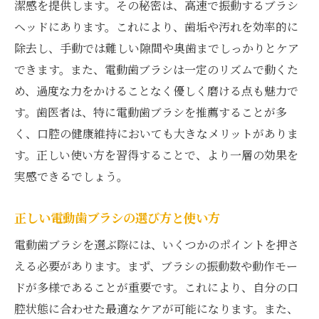
フッ素入り歯磨き粉の利点と注意点
潔感を提供します。その秘密は、高速で振動するブラシ
自然派歯磨き粉とその効果
ヘッドにあります。これにより、歯垢や汚れを効率的に
除去し、手動では難しい隙間や奥歯までしっかりとケア
感受性が高い人向けの歯磨き粉選び
できます。また、電動歯ブラシは一定のリズムで動くた
ホワイトニング効果のある歯磨き粉を選ぶ
め、過度な力をかけることなく優しく磨ける点も魅力で
際の注意
す。歯医者は、特に電動歯ブラシを推薦することが多
歯医者が教える歯磨き粉の正しい使い方
く、口腔の健康維持においても大きなメリットがありま
歯医者推奨の歯磨き法で虫歯予防を徹底しよう
す。正しい使い方を習得することで、より一層の効果を
虫歯予防に効果的なブラッシングテクニッ
実感できるでしょう。
ク
歯磨きのタイミングが与える影響
正しい電動歯ブラシの選び方と使い方
フロスとの併用で虫歯予防を強化
電動歯ブラシを選ぶ際には、いくつかのポイントを押さ
歯医者が教える子供向けの歯磨き法
える必要があります。まず、ブラシの振動数や動作モー
歯科医の視点から見る食後のケアの重要性
ドが多様であることが重要です。これにより、自分の口
腔状態に合わせた最適なケアが可能になります。また、
定期的なプロフェッショナルクリーニング