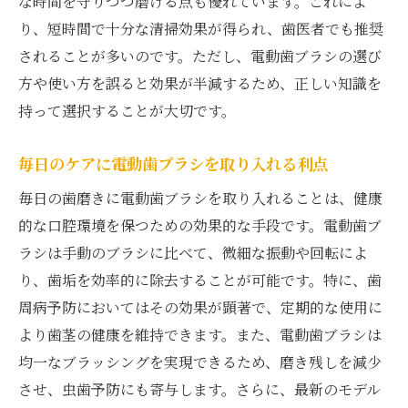
な時間を守りつつ磨ける点も優れています。これによ
フロスを使う際のステップバイステップガ
り、短時間で十分な清掃効果が得られ、歯医者でも推奨
イド
されることが多いのです。ただし、電動歯ブラシの選び
フロスの種類とそれぞれの特徴
方や使い方を誤ると効果が半減するため、正しい知識を
フロスが抜けやすい人へのアドバイス
持って選択することが大切です。
歯医者が教えるフロスの衛生管理方法
継続的な口腔健康管理をサポートする歯医者の
毎日のケアに電動歯ブラシを取り入れる利点
アドバイス
毎日の歯磨きに電動歯ブラシを取り入れることは、健康
毎日のルーティンに取り入れたい歯科ケア
的な口腔環境を保つための効果的な手段です。電動歯ブ
長期的な健康を目指す口腔ケアプラン
ラシは手動のブラシに比べて、微細な振動や回転によ
歯科医のサポートを受ける利点
り、歯垢を効率的に除去することが可能です。特に、歯
生活習慣が口腔健康に与える影響
周病予防においてはその効果が顕著で、定期的な使用に
より歯茎の健康を維持できます。また、電動歯ブラシは
歯医者とのコミュニケーションを深める方
均一なブラッシングを実現できるため、磨き残しを減少
法
させ、虫歯予防にも寄与します。さらに、最新のモデル
予防歯科の重要性とその先進技術