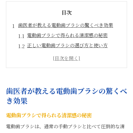
目次
歯医者が教える電動歯ブラシの驚くべき効果
電動歯ブラシで得られる清潔感の秘密
正しい電動歯ブラシの選び方と使い方
電動歯ブラシが歯周病予防に与える影響
手動ブラシとの違いを知る
毎日のケアに電動歯ブラシを取り入れる利
点
歯医者が教える電動歯ブラシの驚くべ
電動歯ブラシの使用頻度と適切なタイミン
き効果
グ
健康的な歯を保つための歯磨き粉選びガイド
電動歯ブラシで得られる清潔感の秘密
歯医者が薦める成分に注目しよう
電動歯ブラシは、通常の手動ブラシと比べて圧倒的な清