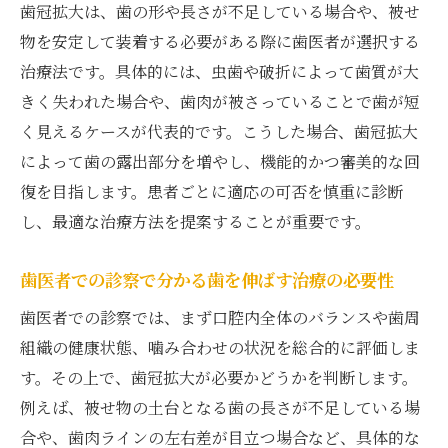
歯医者の説明で分かるクラウンレングスニ
歯冠拡大は、歯の形や長さが不足している場合や、被せ
ング費用内訳
物を安定して装着する必要がある際に歯医者が選択する
治療法です。具体的には、虫歯や破折によって歯質が大
クラウンレングスニング費用と歯医者の対
きく失われた場合や、歯肉が被さっていることで歯が短
応の違い
く見えるケースが代表的です。こうした場合、歯冠拡大
歯医者で納得できるクラウンレングスニン
によって歯の露出部分を増やし、機能的かつ審美的な回
グ費用相談
復を目指します。患者ごとに適応の可否を慎重に診断
効率的に治療したい方への歯医者選び
し、最適な治療方法を提案することが重要です。
歯医者で一気に治療を進めるための選び方
忙しい方に最適な歯医者の治療効率アップ
歯医者での診察で分かる歯を伸ばす治療の必要性
術
歯医者での診察では、まず口腔内全体のバランスや歯周
歯医者のスケジュール調整で無駄なく治療
組織の健康状態、噛み合わせの状況を総合的に評価しま
する方法
す。その上で、歯冠拡大が必要かどうかを判断します。
歯医者選びで時短治療が可能なポイントを
例えば、被せ物の土台となる歯の長さが不足している場
解説
合や、歯肉ラインの左右差が目立つ場合など、具体的な