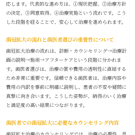
応します。代表的な進め方は、①現状把握、②治療方針
歯を伸ばす矯正を考える際の歯医者選びの
の決定、③同意取得、④治療実施という流れです。こう
コツ
した段階を経ることで、安心して治療を進められます。
歯冠長延長術のメリットと注意点
歯医者で受ける歯冠長延長術の効果と利点
歯冠拡大の流れと歯医者選びの重要性について
歯冠長延長術のメリットを歯医者が詳しく
歯冠拡大治療の流れは、診断・カウンセリング→治療計
説明
画の説明→施術→アフターケアという段階に分かれま
歯医者で注意したい歯冠長延長術のリスク
す。歯医者選びは、治療の質や費用の透明性に直結する
とは
ため非常に重要です。信頼できる歯医者は、治療内容や
歯冠長延長術と歯医者のアフターケアの重
費用の内訳を事前に明確に説明し、患者の不安や疑問に
要性
真摯に向き合います。こうした姿勢が、納得のいく治療
歯冠長延長術を歯医者で受ける前の準備ポ
と満足度の高い結果につながります。
イント
歯医者での歯冠拡大に必要なカウンセリング内容
歯医者と相談したい歯冠長延長術の注意事
項
歯冠拡大治療のカウンセリングでは、治療の必要性、具