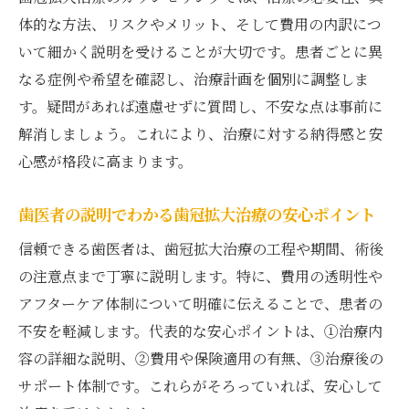
歯医者での治療費用の透明性を解説
体的な方法、リスクやメリット、そして費用の内訳につ
いて細かく説明を受けることが大切です。患者ごとに異
歯医者での歯冠拡大治療費の確認ポイント
なる症例や希望を確認し、治療計画を個別に調整しま
歯冠長延長術の費用説明を歯医者で受ける
す。疑問があれば遠慮せずに質問し、不安な点は事前に
流れ
解消しましょう。これにより、治療に対する納得感と安
歯医者選びで重視したい費用の透明性とは
心感が格段に高まります。
歯医者で追加費用が発生しやすいケースを
解説
歯医者の説明でわかる歯冠拡大治療の安心ポイント
歯医者の治療費用の明確な説明で安心を得
信頼できる歯医者は、歯冠拡大治療の工程や期間、術後
る
の注意点まで丁寧に説明します。特に、費用の透明性や
歯医者で納得できる費用相談の進め方
アフターケア体制について明確に伝えることで、患者の
歯根膜腔拡大の原因とその対処法
不安を軽減します。代表的な安心ポイントは、①治療内
歯医者が解説する歯根膜腔拡大の主な原因
容の詳細な説明、②費用や保険適用の有無、③治療後の
歯医者で分かる歯根膜腔拡大とその治療法
サポート体制です。これらがそろっていれば、安心して