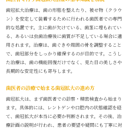
ポイント
歯冠拡大治療は、歯の形態を整えたり、被せ物（クラウ
歯冠拡大の準備と歯医者との信頼関係を築
ン）を安定して装着するために行われる歯医者での専門
く方法
的な処置です。主に歯が欠けている、歯茎に埋もれてい
歯を伸ばす治療が必要な場面とは
る、あるいは虫歯治療後に歯質が不足している場合に適
歯医者が判断する歯を伸ばす治療の適応場
用されます。治療は、歯ぐきや周囲の骨を調整すること
面
で、歯冠部分をしっかり確保するのが目的です。こうし
歯医者での診察で分かる歯を伸ばす治療の
た治療は、歯の機能回復だけでなく、見た目の美しさや
必要性
長期的な安定性にも寄与します。
歯冠拡大と歯を伸ばす治療の違いを歯医者
歯医者の診療で始まる歯冠拡大の進め方
が解説
歯冠拡大は、まず歯医者での診察・精密検査から始まり
歯医者が提案する歯を伸ばす治療の症例と
ます。具体的には、レントゲンや口腔内の状態確認を経
は
て、歯冠拡大が本当に必要か判断されます。その後、治
歯医者で相談できる歯を伸ばす治療の理由
療計画の説明が行われ、患者の要望や疑問にも丁寧に対
と対策