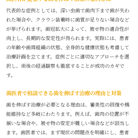
スを
代表的な症例としては、深い虫歯で歯肉下まで歯が失わ
歯医者が伝える長持ちする歯の秘訣と日常
れた場合や、クラウン装着時に歯質が足りない場合など
習慣
が挙げられます。歯冠拡大によって、被せ物の適合性が
向上し、長期的な安定性が得られます。実際には、患者
の年齢や歯周組織の状態、全身的な健康状態も考慮して
治療計画を立てます。症例ごとに適切なアプローチを選
択し、術後の経過観察も徹底することが成功のカギで
す。
歯医者で相談できる歯を伸ばす治療の理由と対策
歯を伸ばす治療が必要となる理由は、審美性の回復や機
能維持など多岐にわたります。例えば、歯肉の位置が不
揃いな場合や、被せ物の安定が難しい場合などが該当し
ます。歯医者では、まず現状の問題点を明確にし、患者