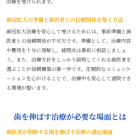
治療を受けられます。
歯根膜腔拡大に強い歯医者の正しい対処方
法
歯冠拡大の準備と歯医者との信頼関係を築く方法
歯医者で相談できる歯根膜腔拡大の予防策
歯冠拡大治療を安心して受けるためには、事前準備と歯
歯医者が提案する歯根膜腔拡大時のケア方
医者との信頼関係が不可欠です。準備として、治療内容
法
や費用を十分に理解し、疑問点は事前に相談しましょ
歯根膜腔拡大と歯医者での治療選択肢につ
う。また、治療方針をしっかり説明してくれる歯医者を
いて
選ぶことが信頼構築の第一歩です。定期的なコミュニケ
クラウンレングスニング費用の比較ポイント
ーションを心がけることで、治療中も安心して通院でき
歯医者でクラウンレングスニング費用を比
る環境が整います。
較する方法
クラウンレングスニング費用を歯医者ごと
に確認する
歯を伸ばす治療が必要な場面とは
歯医者選びで重要なクラウンレングスニン
歯医者が判断する歯を伸ばす治療の適応場面
グ費用の目安