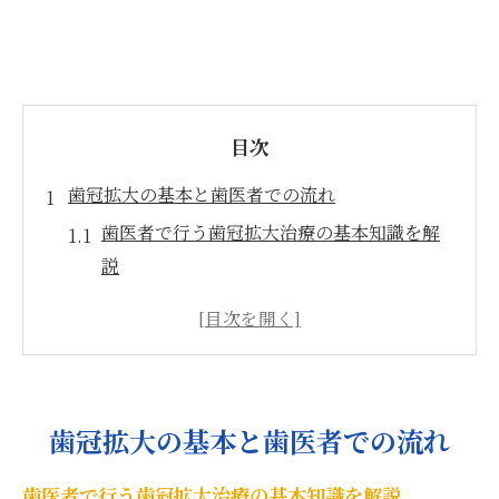
目次
歯冠拡大の基本と歯医者での流れ
歯医者で行う歯冠拡大治療の基本知識を解
説
歯医者の診療で始まる歯冠拡大の進め方
歯冠拡大の流れと歯医者選びの重要性につ
いて
歯医者での歯冠拡大に必要なカウンセリン
歯冠拡大の基本と歯医者での流れ
グ内容
歯医者の説明でわかる歯冠拡大治療の安心
歯医者で行う歯冠拡大治療の基本知識を解説