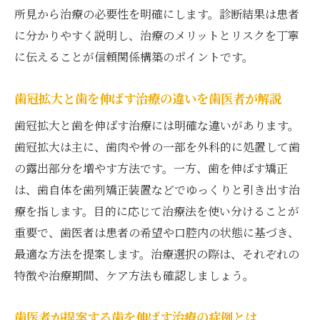
歯冠拡大を効率的に受けられる歯医者の特
所見から治療の必要性を明確にします。診断結果は患者
徴
に分かりやすく説明し、治療のメリットとリスクを丁寧
歯医者の相談で効率よく治療計画を立てる
に伝えることが信頼関係構築のポイントです。
コツ
歯冠拡大と歯を伸ばす治療の違いを歯医者が解説
治療後のケアと長持ちする歯の秘訣
歯冠拡大と歯を伸ばす治療には明確な違いがあります。
歯医者で教わる治療後ケアと歯を長持ちさ
歯冠拡大は主に、歯肉や骨の一部を外科的に処置して歯
せる方法
の露出部分を増やす方法です。一方、歯を伸ばす矯正
歯医者が推奨する歯冠拡大後のホームケア
は、歯自体を歯列矯正装置などでゆっくりと引き出す治
ポイント
療を指します。目的に応じて治療法を使い分けることが
治療後のアフターケアを歯医者と一緒に進
重要で、歯医者は患者の希望や口腔内の状態に基づき、
めるメリット
最適な方法を提案します。治療選択の際は、それぞれの
歯医者で相談できる治療後の痛みや腫れ対
特徴や治療期間、ケア方法も確認しましょう。
策
歯冠拡大後も歯医者で定期的にメンテナン
歯医者が提案する歯を伸ばす治療の症例とは