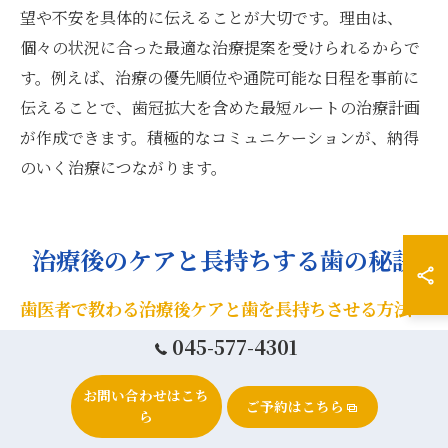
望や不安を具体的に伝えることが大切です。理由は、
個々の状況に合った最適な治療提案を受けられるからで
す。例えば、治療の優先順位や通院可能な日程を事前に
伝えることで、歯冠拡大を含めた最短ルートの治療計画
が作成できます。積極的なコミュニケーションが、納得
のいく治療につながります。
治療後のケアと長持ちする歯の秘訣
歯医者で教わる治療後ケアと歯を長持ちさせる方法
045-577-4301
歯冠拡大後の適切な治療後ケアは、歯を長持ちさせるう
えで不可欠です。なぜなら、歯冠拡大は歯の形態や機能
お問い合わせはこち
を整える治療であり、治療後のセルフケアが不十分だと
ご予約はこちら
ら
再治療やトラブルの原因となるためです。例えば、歯医