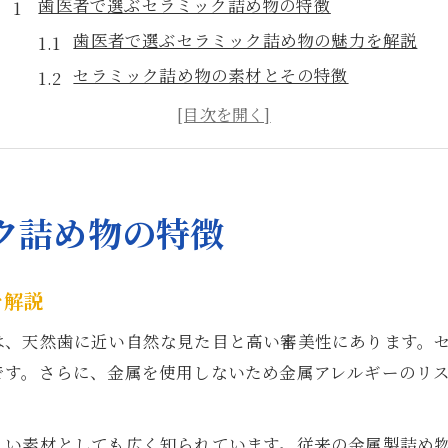
歯医者で選ぶセラミック詰め物の特徴
歯医者で選ぶセラミック詰め物の魅力を解説
セラミック詰め物の素材とその特徴
歯医者が推奨する自然な見た目の理由とは
セラミック詰め物と金属アレルギー対策
歯医者で体験できる審美性と健康の両立
セラミック詰め物の費用は何で決まるのか
ク詰め物の特徴
歯医者でのセラミック詰め物費用の内訳を知る
セラミック詰め物の値段に影響する要素
を解説
歯医者ごとの費用差が生まれる理由と相場
は、天然歯に近い自然な見た目と高い審美性にあります。
費用対効果を考えたセラミック選び
です。さらに、金属を使用しないため金属アレルギーのリ
保険適用と自由診療の費用比較ポイント
自然な見た目を叶える詰め物の選び方
くい素材としても広く知られています。従来の金属製詰め