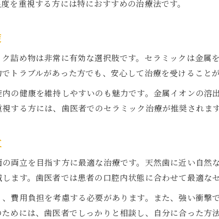
足度を重視する方には特におすすめの治療法です。
セラミック詰め物のデメリットとその対処法
歯医者でよくある割れやすさのリスク
策
食事や噛み合わせによる詰め物の注意点
ック詰め物は非常に有効な選択肢です。セラミックは金属
金属アレルギー対策とデメリット比較
物でトラブルがあった方でも、安心して治療を受けること
銀歯とセラミック詰め物の違いに注目
腔内の健康を維持しやすいのも魅力です。金属イオンの溶
歯医者で比較する銀歯とセラミックの特徴
重視する方には、歯医者でのセラミック治療が推奨されま
審美性と健康面での詰め物の違いを整理
費用やメンテナンスにおける比較ポイント
立
歯医者が解説する被せ物と詰め物の使い分け
面の両立を目指す方に最適な治療です。天然歯に近い自然
金属アレルギーとセラミックの優位性
減します。歯医者では患者の口腔内状態に合わせて最適な
く、費用負担を考慮する必要があります。また、強い衝撃
のためには、歯医者でしっかりと相談し、自分に合った方