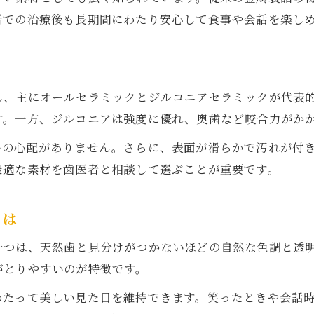
歯医者が提案する自然なセラミック詰め物選び
者での治療後も長期間にわたり安心して食事や会話を楽し
見た目重視の詰め物と機能性の両立方法
色や形にこだわる歯医者の提案ポイント
セラミック詰め物で違和感を抑える工夫
し、主にオールセラミックとジルコニアセラミックが代表
歯医者選びが自然な仕上がりに影響する理由
す。一方、ジルコニアは強度に優れ、奥歯など咬合力がか
セラミック詰め物の保険適用条件を解説
ーの心配がありません。さらに、表面が滑らかで汚れが付
歯医者でのセラミック詰め物と保険適用範囲
最適な素材を歯医者と相談して選ぶことが重要です。
セラミック詰め物の保険条件と注意点
保険適用と自費治療の違いを歯医者が解説
とは
歯医者選びで知りたい保険の最新情報
一つは、天然歯と見分けがつかないほどの自然な色調と透
詰め物の部位ごとの保険適用可否について
がとりやすいのが特徴です。
セラミック詰め物のデメリットも知って安心
わたって美しい見た目を維持できます。笑ったときや会話
歯医者が伝えるセラミック詰め物の注意点