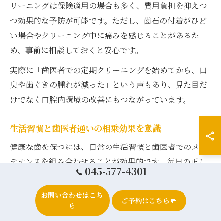
リーニングは保険適用の場合も多く、費用負担を抑えつ
つ効果的な予防が可能です。ただし、歯石の付着がひど
い場合やクリーニング中に痛みを感じることがあるた
め、事前に相談しておくと安心です。
実際に「歯医者での定期クリーニングを始めてから、口
臭や歯ぐきの腫れが減った」という声もあり、見た目だ
けでなく口腔内環境の改善にもつながっています。
生活習慣と歯医者通いの相乗効果を意識
健康な歯を保つには、日常の生活習慣と歯医者でのメン
テナンスを組み合わせることが効果的です。毎日の正し
045-577-4301
い歯磨きやバランスの良い食生活に加え、定期的なプロ
のチェックを受けることで、虫歯や歯周病のリスクを最
お問い合わせはこち
ご予約はこちら
ら
小限に抑えられます。