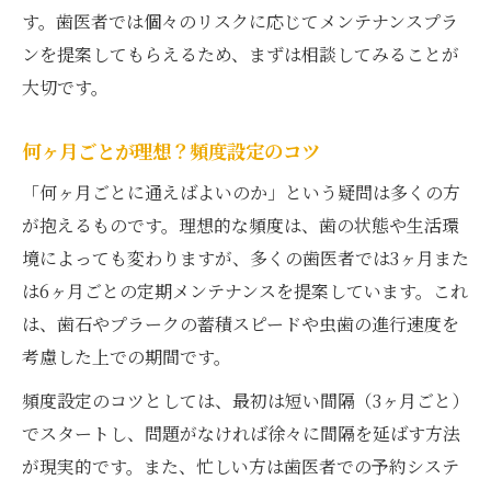
歯医者メンテナンス料金の比較と選び方
す。歯医者では個々のリスクに応じてメンテナンスプラ
保険と自費の費用感をしっかりチェック
ンを提案してもらえるため、まずは相談してみることが
大切です。
総額を把握して予算内で賢く通院しよう
歯医者選びで失敗しないためのポイント
何ヶ月ごとが理想？頻度設定のコツ
無駄な出費を防ぐメンテナンス計画術
「何ヶ月ごとに通えばよいのか」という疑問は多くの方
歯の健康維持に役立つ頻度とポイント
が抱えるものです。理想的な頻度は、歯の状態や生活環
歯医者メンテナンス頻度で健康を守る方法
境によっても変わりますが、多くの歯医者では3ヶ月また
虫歯予防に役立つメンテナンスのポイント
は6ヶ月ごとの定期メンテナンスを提案しています。これ
歯医者での定期クリーニングの効果とは
は、歯石やプラークの蓄積スピードや虫歯の進行速度を
生活習慣と歯医者通いの相乗効果を意識
考慮した上での期間です。
歯医者メンテナンスで長期的な健康管理
頻度設定のコツとしては、最初は短い間隔（3ヶ月ごと）
保険適用と自費の違いをやさしく比較
でスタートし、問題がなければ徐々に間隔を延ばす方法
歯医者メンテナンス保険適用のメリット
が現実的です。また、忙しい方は歯医者での予約システ