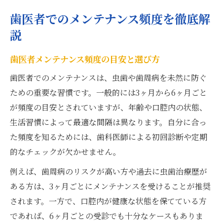
継続できるメンテナンスのコツと費用感
歯医者でのメンテナンス頻度を徹底解
歯医者メンテナンスを無理なく続ける工夫
説
メンテナンス料金の相場と費用感を知る
歯医者メンテナンス頻度の目安と選び方
歯医者通いを習慣化するためのポイント
クリーニング費用を抑える賢い方法
歯医者でのメンテナンスは、虫歯や歯周病を未然に防ぐ
ための重要な習慣です。一般的には3ヶ月から6ヶ月ごと
歯医者メンテナンス予約のタイミングとは
が頻度の目安とされていますが、年齢や口腔内の状態、
歯医者メンテナンスに必要な保険活用術
生活習慣によって最適な間隔は異なります。自分に合っ
歯医者メンテナンス保険適用の基本知識
た頻度を知るためには、歯科医師による初回診断や定期
保険と自費の違いを分かりやすく解説
的なチェックが欠かせません。
保険適用で受けられる歯科サービスとは
例えば、歯周病のリスクが高い方や過去に虫歯治療歴が
必要な手続きと保険の使い方のポイント
ある方は、3ヶ月ごとにメンテナンスを受けることが推奨
医療費控除も活用できる歯医者通い
されます。一方で、口腔内が健康な状態を保てている方
費用も安心できる賢い通い方の秘訣
であれば、6ヶ月ごとの受診でも十分なケースもありま