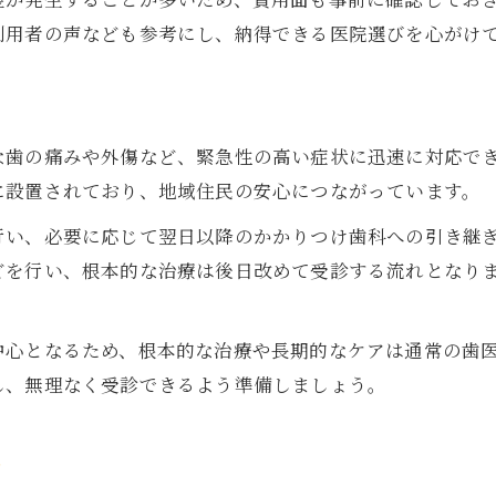
歯医者受診までの歯痛応急処置と注意点
利用者の声なども参考にし、納得できる医院選びを心がけ
市販薬で歯痛が和らがない場合の対策
歯医者が推奨する応急処置の正しい方法
ト
激痛時に安易な市販薬使用を避ける理由
な歯の痛みや外傷など、緊急性の高い症状に迅速に対応で
歯医者に相談すべき緊急サインと症状
に設置されており、地域住民の安心につながっています。
歯医者がおすすめする突然の歯痛対策ガイド
行い、必要に応じて翌日以降のかかりつけ歯科への引き継
歯医者が教える急な歯痛の初期対応法
どを行い、根本的な治療は後日改めて受診する流れとなり
突然の歯痛時に試したい生活習慣改善策
歯医者で行うべき定期検診の重要ポイント
中心となるため、根本的な治療や長期的なケアは通常の歯
日常でできる歯痛予防とセルフケア習慣
し、無理なく受診できるよう準備しましょう。
歯医者相談時に伝えるべき痛みの特徴
ト