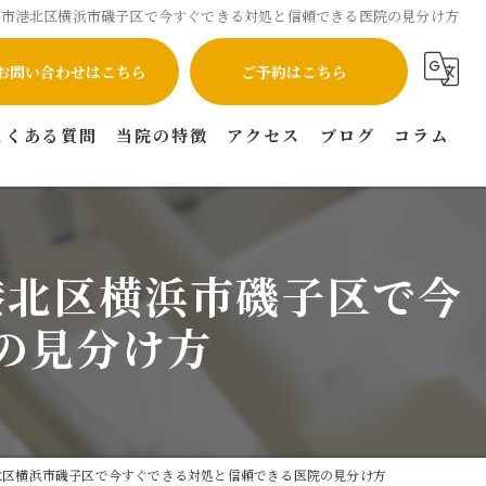
浜市港北区横浜市磯子区で今すぐできる対処と信頼できる医院の見分け方
お問い合わせはこちら
ご予約はこちら
よくある質問
当院の特徴
アクセス
ブログ
コラム
インプラント
矯正
港北区横浜市磯子区で今
虫歯
の見分け方
セラミック
マウスピース矯正
北区横浜市磯子区で今すぐできる対処と信頼できる医院の見分け方