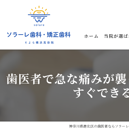
ホーム
当院が選ば
歯医者で急な痛みが襲
すぐでき
神奈川県港北区の歯医者ならソラーレ