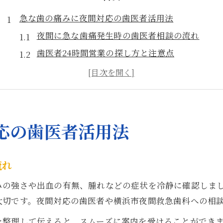
急な歯の痛みに夜間対応の歯医者活用法
夜間に急な歯痛発生時の歯医者相談の流れ
歯医者24時間営業の探し方と注意点
横浜市夜間救急歯科を利用するメリット
急な痛みで選ぶ歯医者の安全なポイント
歯医者利用時の夜間対応施設の見極め方
神奈川県で信頼できる歯医者の見極め術
応の歯医者活用法
評判良い歯医者を選ぶための口コミ活用法
歯医者探しで避けるべき注意点と対策
流れ
信頼できる歯医者の特徴と診療体制
みの強さや出血の有無、腫れなどの症状を冷静に確認しま
神奈川県で歯医者を比較する際の基準
大切です。夜間対応の歯医者や横浜市夜間救急歯科への相
歯医者選びに役立つ横浜市歯科医師会情報
を整理して伝えると、スムーズに案内を受けることができ