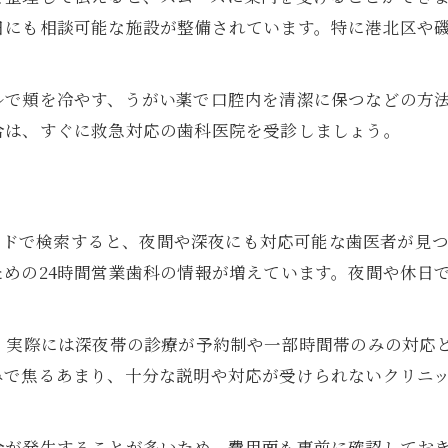
横浜市港北区・磯子区で夜中に歯が痛む時の対処法
日にも相談可能な施設が整備されています。特に港北区や
夜中の歯痛時に歯医者へ連絡する判断基準
港北区と磯子区で夜間対応歯医者の探し方
ルで頬を冷やす、うがい薬で口腔内を清潔に保つなどの方
歯医者に行く前の家庭でできる応急処置
合は、すぐに救急対応の歯科医院を受診しましょう。
夜間診療の歯医者を賢く選ぶポイント
歯医者の休日診療を利用する場合の流れ
歯医者選びを失敗しないためのチェックポイント
ーワードで検索すると、夜間や深夜にも対応可能な歯医者が見
信頼できる歯医者の事前チェックリスト
めの24時間営業歯科の情報が増えています。夜間や休日
歯医者の診療時間と対応力の確認方法
。
ネット予約や口コミを活用した選び方
、実際には深夜帯の診療が予約制や一部時間帯のみの対応
歯医者選びで重視すべき衛生管理の基準
みで焦るあまり、十分な説明や対応が受けられないクリニ
歯医者の説明力と対応の良さを見極める
市販薬では足りない歯痛時の応急処置解説
金が発生することが多いため、費用面も事前に確認してお