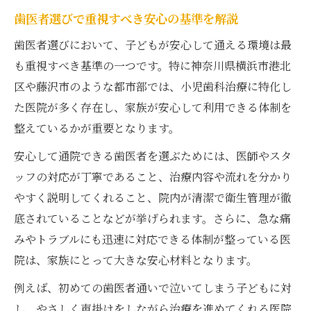
法
歯医者選びで重視すべき安心の基準を解説
対応実績豊富な歯医者ならではの安心感
歯医者選びにおいて、子どもが安心して通える環境は最
藤沢 小児歯科専門医探しの具体的な基準
も重視すべき基準の一つです。特に神奈川県横浜市港北
区や藤沢市のような都市部では、小児歯科治療に特化し
歯医者で受けられる説明と不安軽減の工夫
た医院が多く存在し、家族が安心して利用できる体制を
小児歯科専門医一覧の活用と見方を紹介
整えているかが重要となります。
継続しやすい小児歯科治療の秘訣
安心して通院できる歯医者を選ぶためには、医師やスタ
無理なく通える歯医者の選び方とポイント
ッフの対応が丁寧であること、治療内容や流れを分かり
小児歯科の治療継続を支える院内環境とは
やすく説明してくれること、院内が清潔で衛生管理が徹
予約の取りやすさが継続通院のカギになる
底されていることなどが挙げられます。さらに、急な痛
歯医者とご家庭をつなぐサポート体制とは
みやトラブルにも迅速に対応できる体制が整っている医
キッズスペース充実の歯医者が持つ利点
院は、家族にとって大きな安心材料となります。
やさしい対応が魅力の歯医者を探す
例えば、初めての歯医者通いで泣いてしまう子どもに対
小児歯科で安心感を生むやさしい対応例
し、やさしく声掛けをしながら治療を進めてくれる医院