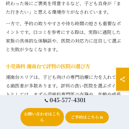
終わった後にご褒美を用意するなど、子ども自身が「ま
た行きたい」と思える環境作りがなされています。
一方で、予約の取りやすさや待ち時間の短さも重要なポ
イントです。口コミを参考にする際は、実際に通院した
家族の具体的な体験談や、医院の対応力に注目して選ぶ
と失敗が少なくなります。
小児歯科 湘南台で評判の医院の選び方
湘南台エリアは、子ども向けの専門治療に力を入れてい
る歯医者が多数あります。評判の良い医院を選ぶポイン
トとしては、まず小児歯科専門医の在籍や、年齢や成長
045-577-4301
段階に合わせた治療プランの提案ができるかどうかが挙
げられます。
お問い合わせはこち
ご予約はこちら
ら
また、湘南台では、定期検診やフッ素塗布、歯磨き指導