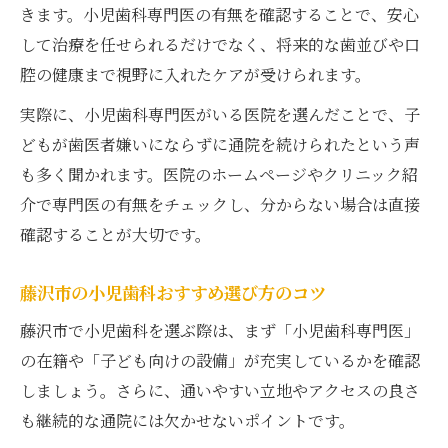
家族みんなで安心できる歯科通院のコツ
きます。小児歯科専門医の有無を確認することで、安心
家族全員が通いやすい歯医者の選び方
して治療を任せられるだけでなく、将来的な歯並びや口
歯医者での通院が楽しくなる工夫と事例
腔の健康まで視野に入れたケアが受けられます。
子どもの不安をなくす歯医者の取り組み
実際に、小児歯科専門医がいる医院を選んだことで、子
歯医者選びで後悔しないポイントを紹介
どもが歯医者嫌いにならずに通院を続けられたという声
小児歯科専門医 近くで安心を見つける方法
も多く聞かれます。医院のホームページやクリニック紹
介で専門医の有無をチェックし、分からない場合は直接
確認することが大切です。
藤沢市の小児歯科おすすめ選び方のコツ
藤沢市で小児歯科を選ぶ際は、まず「小児歯科専門医」
の在籍や「子ども向けの設備」が充実しているかを確認
しましょう。さらに、通いやすい立地やアクセスの良さ
も継続的な通院には欠かせないポイントです。