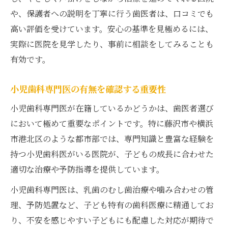
歯医者選びで重視したいやさしい接し方
や、保護者への説明を丁寧に行う歯医者は、口コミでも
子どもがリラックスできる歯医者の特徴
高い評価を受けています。安心の基準を見極めるには、
実際に医院を見学したり、事前に相談をしてみることも
痛みの少ない治療と丁寧な説明がある歯医
有効です。
者
女性歯科医師が在籍する医院の安心ポイン
小児歯科専門医の有無を確認する重要性
ト
小児歯科専門医が在籍しているかどうかは、歯医者選び
横浜や藤沢で注目される歯医者の特徴
において極めて重要なポイントです。特に藤沢市や横浜
小児歯科専門医 神奈川の最新動向を紹介
市港北区のような都市部では、専門知識と豊富な経験を
藤沢市の小児歯科おすすめ理由を徹底解説
持つ小児歯科医がいる医院が、子どもの成長に合わせた
小児歯科 専門医 横浜で注目の医院特集
適切な治療や予防指導を提供しています。
アクセスと口コミが高評価の歯医者の共通
小児歯科専門医は、乳歯のむし歯治療や噛み合わせの管
点
理、予防処置など、子ども特有の歯科医療に精通してお
小児歯科 湘南台で評判の医院の選び方
り、不安を感じやすい子どもにも配慮した対応が期待で