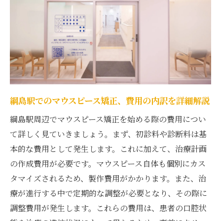
チェック
綱島駅周辺の矯正費用を比較して賢く選択
マウスピース矯正の費用、綱島駅での選択
肢
綱島駅での矯正治療、コスト面の注目ポイ
ント
費用を抑えた綱島駅での矯正選び
綱島駅でのマウスピース矯正、費用の内訳を詳細解説
マウスピース矯正の費用を賢く抑える綱島駅で
綱島駅周辺でマウスピース矯正を始める際の費用につい
の選択肢
て詳しく見ていきましょう。まず、初診料や診断料は基
綱島駅での矯正費用、賢く節約する方法
本的な費用として発生します。これに加えて、治療計画
成功事例から学ぶ、綱島駅での費用対策
の作成費用が必要です。マウスピース自体も個別にカス
タマイズされるため、製作費用がかかります。また、治
綱島駅での矯正治療、費用を抑えるポイン
療が進行する中で定期的な調整が必要となり、その際に
ト
調整費用が発生します。これらの費用は、患者の口腔状
費用削減のコツ、綱島駅でのマウスピース