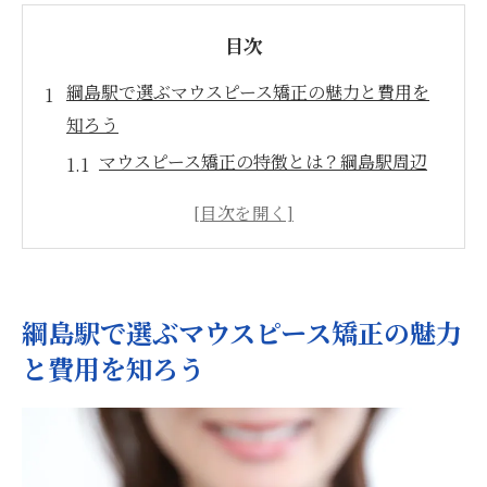
目次
綱島駅で選ぶマウスピース矯正の魅力と費用を
知ろう
マウスピース矯正の特徴とは？綱島駅周辺
での選択肢
快適で目立たない矯正法の魅力
綱島駅でのマウスピース矯正、費用の内訳
を詳細解説
綱島駅で選ぶマウスピース矯正の魅力
予算に応じた綱島駅での矯正プランの選び
と費用を知ろう
方
周囲の意見が支持する綱島駅での最適な矯
正方法
綱島駅周辺のクリニックで賢く選ぶポイン