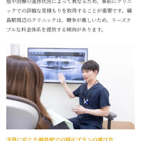
態や治療の進捗状況によって異なるため、事前にクリニ
矯正
ックでの詳細な見積もりを取得することが重要です。綱
綱島駅での矯正治療、経済的なプラン選び
島駅周辺のクリニックは、競争が激しいため、リーズナ
知っておきたい綱島駅での費用削減テクニ
ブルな料金体系を提供する傾向があります。
ック
綱島駅で始めるマウスピース矯正費用とその価
値を見極める
綱島駅での矯正治療、費用と価値を最大化
する方法
費用に見合う価値を提供する綱島駅での矯
正
綱島駅でのマウスピース矯正、費用評価の
ポイント
矯正治療を始めるための価値ある選択、綱
島駅
予算に応じた綱島駅での矯正プランの選び方