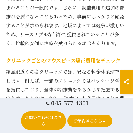
まれることが一般的です。さらに、調整費用や追加の診
療が必要になることもあるため、事前にしっかりと確認
することが求められます。地域によっては競争が激しい
ため、リーズナブルな価格で提供されていることが多
く、比較的安価に治療を受けられる場合もあります。
クリニックごとのマウスピース矯正費用をチェック
綱島駅近くの各クリニックでは、異なる料金体系が存在
します。例えば、一部のクリニックではパッケージ料金
を提供しており、全体の治療費をあらかじめ把握できる
安心感があります。また、分割払いを利用することで費
045-577-4301
用負担を抑えることが可能なクリニックも多く、詳細な
費用構造や支払い方法を確認することが大切です。治療
お問い合わせはこち
ご予約はこちら
ら
期間や難易度によって料金が変動することもあるため、