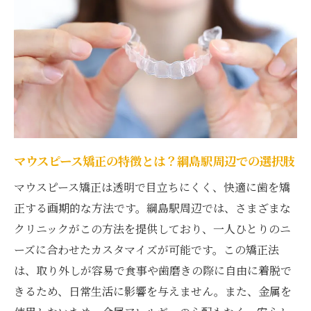
ト
目立たない歯列矯正を綱島駅で始める！費用と
価値のポイント
綱島駅でのマウスピース矯正、始める前に
知るべきこと
費用対効果を検証！綱島駅での矯正体験談
綱島駅での矯正治療、費用の価値は何で決
マウスピース矯正の特徴とは？綱島駅周辺での選択肢
まる？
マウスピース矯正は透明で目立ちにくく、快適に歯を矯
目立たない矯正が人気の理由を綱島駅で探
正する画期的な方法です。綱島駅周辺では、さまざまな
る
クリニックがこの方法を提供しており、一人ひとりのニ
綱島駅でのマウスピース矯正、長期的な効
ーズに合わせたカスタマイズが可能です。この矯正法
果を比較
は、取り外しが容易で食事や歯磨きの際に自由に着脱で
投資価値の高い綱島駅での矯正治療
きるため、日常生活に影響を与えません。また、金属を
マウスピース矯正は高い？綱島駅周辺の費用と