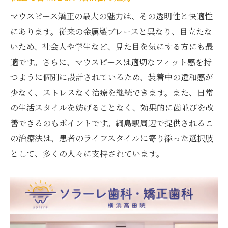
正
マウスピース矯正の最大の魅力は、その透明性と快適性
にあります。従来の金属製ブレースと異なり、目立たな
費用対効果を重視した綱島駅での矯正プラ
いため、社会人や学生など、見た目を気にする方にも最
ン
適です。さらに、マウスピースは適切なフィット感を持
綱島駅での矯正治療、費用の見極めポイン
つように個別に設計されているため、装着中の違和感が
ト
少なく、ストレスなく治療を継続できます。また、日常
満足度の高い綱島駅のマウスピース矯正
の生活スタイルを妨げることなく、効果的に歯並びを改
綱島駅での矯正、費用に対する価値の検討
善できるのもポイントです。綱島駅周辺で提供されるこ
長期的に見た綱島駅での矯正効果とコスト
の治療法は、患者のライフスタイルに寄り添った選択肢
歯並び改善はマウスピース矯正で！綱島駅での
として、多くの人々に支持されています。
費用を比較
綱島駅での矯正治療、マウスピースの費用
比較
クリニックごとのマウスピース矯正費用を