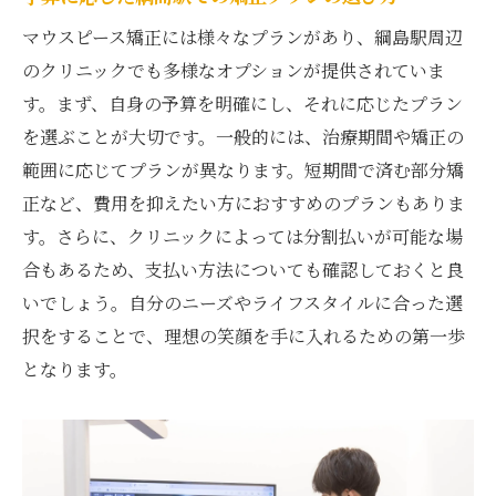
綱島駅での矯正治療、費用と価値のバラン
マウスピース矯正には様々なプランがあり、綱島駅周辺
ス
のクリニックでも多様なオプションが提供されていま
費用対効果を高める綱島駅での矯正選び
す。まず、自身の予算を明確にし、それに応じたプラン
綱島駅でのマウスピース矯正費用を知り賢い選
を選ぶことが大切です。一般的には、治療期間や矯正の
択を
範囲に応じてプランが異なります。短期間で済む部分矯
綱島駅での矯正治療費用、賢く選択するポ
正など、費用を抑えたい方におすすめのプランもありま
イント
す。さらに、クリニックによっては分割払いが可能な場
費用を正しく理解して綱島駅での矯正を始
合もあるため、支払い方法についても確認しておくと良
める
いでしょう。自分のニーズやライフスタイルに合った選
択をすることで、理想の笑顔を手に入れるための第一歩
賢い選択のための綱島駅での矯正費用ガイ
となります。
ド
綱島駅周辺での矯正費用、知っておくべき
情報
綱島駅での矯正治療、費用に関する疑問を