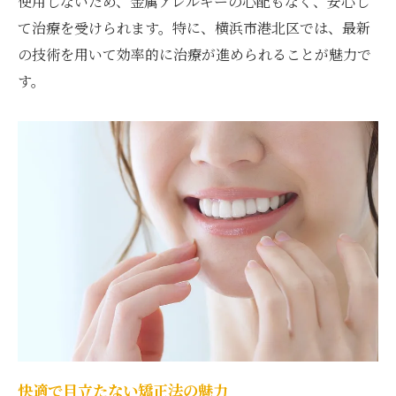
使用しないため、金属アレルギーの心配もなく、安心し
価値を徹底解説
て治療を受けられます。特に、横浜市港北区では、最新
綱島駅での矯正治療、費用と効果のバラン
の技術を用いて効率的に治療が進められることが魅力で
スを考える
す。
マウスピース矯正の実際の費用は？綱島駅
での事例
費用対効果を最大化する綱島駅での選び方
綱島駅でのマウスピース矯正、費用を抑え
る方法
綱島駅周辺のクリニックを比較し、最適な
選択を
費用に見合う価値を求める綱島駅での矯正
綱島駅で叶える快適なマウスピース矯正の費用
対効果を探る
快適で目立たない矯正法の魅力
快適で効果的な綱島駅でのマウスピース矯