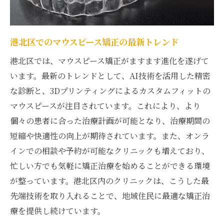
港北区のクリニックが提供するマウスピース矯
正の費用プラン
港北区でのマウスピース矯正の最新トレンド
多様な支払いプランで安心の治療
港北区のクリニックの費用構成を理解する
港北区では、マウスピース矯正がますます進化を遂げて
います。最新のトレンドとして、AI技術を活用した精密
分割払いで実現するマウスピース矯正
な診断と、3Dプリンティングによるカスタムフィットの
港北区で選ぶべきお得なプラン
マウスピースが注目されています。これにより、より
費用対効果を最大化する方法
個々の患者に合った治療計画が可能となり、治療期間の
港北区のクリニックの費用プラン比較
短縮や快適性の向上が期待されています。また、オンラ
満足度が高い港北区のマウスピース矯正クリニ
インでの相談や予約が可能なクリニックも増えており、
ックの選び方
忙しい方でも気軽に矯正治療を始めることができる環境
患者満足度の高いクリニックの特徴
が整っています。港北区内のクリニックは、こうした最
口コミで選ぶ港北区の信頼できるクリニッ
先端技術を取り入れることで、地域住民に最適な矯正治
ク
療を提供し続けています。