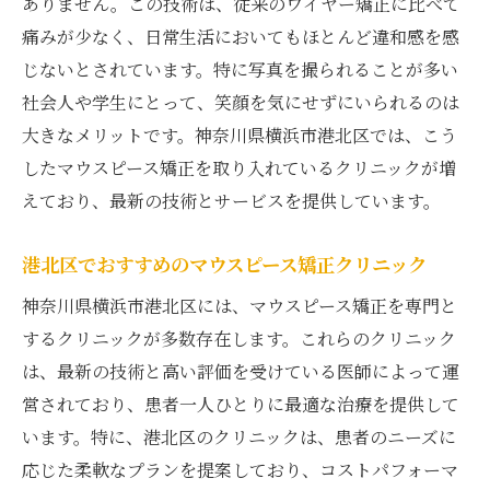
ありません。この技術は、従来のワイヤー矯正に比べて
透明なマウスピース矯正の治療工程
痛みが少なく、日常生活においてもほとんど違和感を感
快適性を追求した最新技術の紹介
じないとされています。特に写真を撮られることが多い
港北区での治療の具体的な流れ
社会人や学生にとって、笑顔を気にせずにいられるのは
大きなメリットです。神奈川県横浜市港北区では、こう
透明で快適な矯正治療の実績
したマウスピース矯正を取り入れているクリニックが増
港北区で体験する快適な治療環境
えており、最新の技術とサービスを提供しています。
患者が語る透明で快適な治療体験
港北区でおすすめのマウスピース矯正クリニック
神奈川県横浜市港北区には、マウスピース矯正を専門と
するクリニックが多数存在します。これらのクリニック
は、最新の技術と高い評価を受けている医師によって運
営されており、患者一人ひとりに最適な治療を提供して
います。特に、港北区のクリニックは、患者のニーズに
応じた柔軟なプランを提案しており、コストパフォーマ