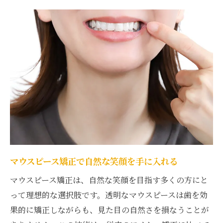
港北区で評判の矯正専門クリニック
治療後の満足感を得るためのポイント
安心して通えるクリニックの選定基準
港北区のクリニック選びで重要な要素
港北区で始めたいマウスピース矯正の費用を抑
える方法
賢く費用を抑えるためのヒント
港北区での費用削減の実例紹介
コストを抑えつつ質を保つ方法
知っておきたい助成金制度
マウスピース矯正で自然な笑顔を手に入れる
港北区でアクセシブルな矯正治療を受ける
マウスピース矯正は、自然な笑顔を目指す多くの方にと
費用を抑えるためのクリニック選びのコツ
って理想的な選択肢です。透明なマウスピースは歯を効
港北区のマウスピース矯正透明で快適な治療の
果的に矯正しながらも、見た目の自然さを損なうことが
全貌