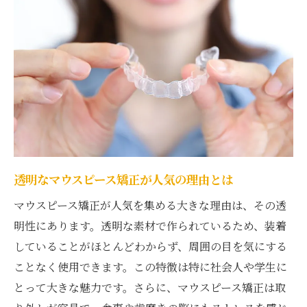
力
費用も安心！港北区で見つけるマウスピース矯
正のコストパフォーマンス
港北区でのマウスピース矯正の費用相場
選び方のポイント：予算に合った矯正プラ
ン
コストを抑えるための賢い選択
初回相談で確認すべき費用の詳細
透明なマウスピース矯正が人気の理由とは
港北区のマウスピース矯正で得られる価値
マウスピース矯正が人気を集める大きな理由は、その透
料金設定が透明な港北区のクリニックを探
明性にあります。透明な素材で作られているため、装着
す
していることがほとんどわからず、周囲の目を気にする
初めての方必見港北区で始めるマウスピース矯
ことなく使用できます。この特徴は特に社会人や学生に
正の基本
とって大きな魅力です。さらに、マウスピース矯正は取
初めての矯正に最適な理由