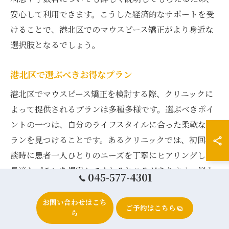
安心して利用できます。こうした経済的なサポートを受
けることで、港北区でのマウスピース矯正がより身近な
選択肢となるでしょう。
港北区で選ぶべきお得なプラン
港北区でマウスピース矯正を検討する際、クリニックに
よって提供されるプランは多種多様です。選ぶべきポイ
ントの一つは、自分のライフスタイルに合った柔軟なプ
ランを見つけることです。あるクリニックでは、初回相
談時に患者一人ひとりのニーズを丁寧にヒアリングし、
最適なプランを提案してくれるところがあります。例え
045-577-4301
ば、短期間で結果を求める方には集中治療プラン、じっ
くり時間をかけて治療したい方には長期プランがおすす
お問い合わせはこち
ご予約はこちら
ら
めです。また、治療後のアフターケアもプランに含まれ