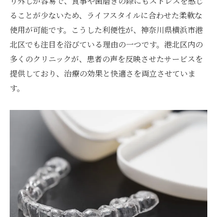
り外しが容易で、食事や歯磨きの際にもストレスを感じ
ることが少ないため、ライフスタイルに合わせた柔軟な
港北区でのマウスピース矯正の流れ
使用が可能です。こうした利便性が、神奈川県横浜市港
初回カウンセリングで安心のスタート
北区でも注目を浴びている理由の一つです。港北区内の
マウスピース矯正の基本知識を学ぶ
多くのクリニックが、患者の声を反映させたサービスを
初めてでも安心のサポート体制
提供しており、治療の効果と快適さを両立させていま
港北区で初めての矯正をスムーズに始める
す。
港北区で選ぶ理由マウスピース矯正の魅力とメ
リット
港北区でのマウスピース矯正の多様な魅力
透明性と快適性が選ばれる理由
港北区のクリニックが提供する特典
日常生活に馴染むマウスピース矯正
港北区で選ばれる理由はここにあり
矯正治療の新しい選択肢として