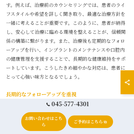
す。例えば、治療前のカウンセリングでは、患者のライ
フスタイルや希望を詳しく聞き取り、最適な治療方針を
一緒に考えることが重要です。このように、患者が納得
し、安心して治療に臨める環境を整えることが、信頼関
係の構築に繋がります。また、治療後も定期的なフォロ
ーアップを行い、インプラントのメンテナンスや口腔内
の健康管理を支援することで、長期的な健康維持をサポ
ートしています。こうしたきめ細やかな対応は、患者に
とって心強い味方となるでしょう。
長期的なフォローアップを重視
045-577-4301
インプラント治療は、その施術後のフォローアップが非
常に重要です。港北区の優れた歯科医院では、患者一人
お問い合わせはこち
ご予約はこちら
ひとりの経過をしっかりと追い続け、必要に応じた調整
ら
やメンテナンスを行っています。インプラントは一度施