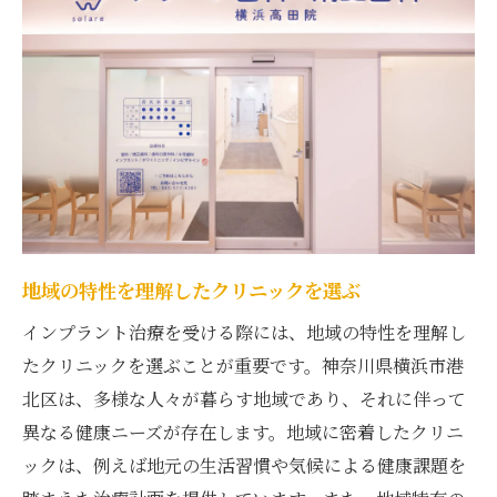
地元のコミュニティとの連携を活かす
地域に根ざした医師との信頼関係
患者参加型の治療プランニング
地域特有のニーズに応じたサービス
地元住民からの推薦医院を探す
インプラント治療を安心して受けるために港北
区で知っておきたいこと
地域の特性を理解したクリニックを選ぶ
インプラント治療の基本知識を学ぶ
インプラント治療を受ける際には、地域の特性を理解し
事前カウンセリングで不安を解消
たクリニックを選ぶことが重要です。神奈川県横浜市港
治療の流れと期間を把握する
北区は、多様な人々が暮らす地域であり、それに伴って
術後のケアとメンテナンスの重要性
異なる健康ニーズが存在します。地域に密着したクリニ
リスク管理と安全対策の確認
ックは、例えば地元の生活習慣や気候による健康課題を
保険適用の有無と費用の把握