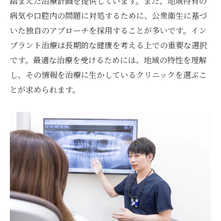
踏まえた治療計画を提供しています。また、地域特有の
港北区でインプラントを選ぶときに考慮すべき
病気や口腔内の問題に対処するために、公衆衛生に基づ
重要なポイント
いた独自のアプローチを採用することが多いです。イン
費用対効果を考えたクリニック選び
プラント治療は長期的な健康を考える上での重要な選択
長期使用に耐える素材の選定
です。最適な治療を受けるためには、地域の特性を理解
し、その情報を治療に生かしているクリニックを選ぶこ
医師の経験と専門領域の確認
とが求められます。
最新技術の導入状況をチェック
患者のライフスタイルに合った提案
個別カスタマイズされた治療オプション
地域密着型クリニックで安心してインプラント
治療を受ける方法
地域密着型の特長を理解する
常に患者目線での親身な対応
長期的なフォローアップを重視