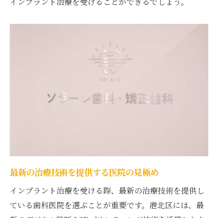
インプラント治療を受けることができるでしょう。
スタッフの対応力と親しみやすさ
治療方針の透明性を重視する
インプラントの専門チームの存在
設備と技術の最新性をチェック
定期的なメンテナンスの重要性
インプラント治療を最適に行うために港北区で
知っておくべき情報
港北区のインプラント治療事情
治療に先立つ基本チェックリスト
インプラントの種類と選び方
最新の治療技術を提供する医院の見極め
治療に関わる法的・保険的知識
インプラント治療を受ける際、最新の治療技術を提供し
医院選びの際の重要な基準
ている歯科医院を選ぶことが重要です。港北区には、最
成功事例を参考にした治療計画