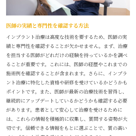
地域の健康イベントへの参加
患者の声を反映したサービス改善
安心のネットワークを活用する
医師の実績と専門性を確認する方法
インプラント治療で信頼できる港北区の歯科医
インプラント治療は高度な技術を要するため、医師の実
院の見つけ方
績と専門性を確認することが欠かせません。まず、治療
信頼できる情報源を活用する
を担当する医師がどれだけの経験を持っているかを調べ
医院の実績と歴史を調査する
ることが重要です。これには、医師の経歴やこれまでの
施術例を確認することが含まれます。さらに、インプラ
医師の資格と専門性を確認
ント治療に特化した資格や研修を受けているかどうかも
患者レビューを基に選ぶ
ポイントです。また、医師が最新の治療技術を習得し、
初回相談で医院の雰囲気を把握
継続的にアップデートしているかどうかも確認する必要
地域内での評判を調査する
があります。患者として安心して治療を受けるために
港北区でインプラントを検討する際の安心の歯
は、これらの情報を積極的に収集し、質問する姿勢が大
科医院選び
切です。信頼できる情報をもとに選ぶことで、質の高い
医院の雰囲気と施設環境を確認