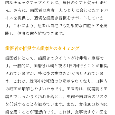
的なチェックアップとともに、毎日のケアも欠かせませ
生活習慣に合わせた歯磨き方法
ん。さらに、歯医者は患者一人ひとりに合わせたアドバ
歯医者のアドバイスでケアを最適化
イスを提供し、適切な歯磨き習慣をサポートしていま
歯医者の重要性健康を守るための歯磨き習慣を
す。これにより、患者は自宅でも効果的な口腔ケアを実
再確認
践し、健康な歯を維持できます。
歯医者の役割と予防歯科の重要性
歯医者の指導で健康を保つ
歯医者が推奨する歯磨きのタイミング
歯科検診の重要性とその効果
歯医者にとって、歯磨きのタイミングは非常に重要で
健康維持に必要な定期診断
す。一般的に、歯磨きは朝と夜の1日2回行うことが推奨
歯医者との連携で歯の健康を守る
されていますが、特に夜の歯磨きが大切とされていま
日々のケアと歯医者のサポートのバランス
す。これは、就寝中は唾液の分泌が少なくなり、口腔内
の細菌が増殖しやすいためです。歯医者は、就寝前の歯
歯医者のアドバイスで歯磨きを見直す毎日の習
磨きでしっかりと汚れを落とし、虫歯や歯周病のリスク
慣が未来を変える
を低減することを勧めています。また、食後30分以内に
未来に備える歯磨きの見直し
歯を磨くことが理想的です。これは、食事後すぐに歯を
歯医者からのアドバイスを活かす