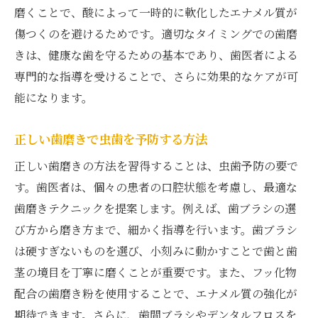
磨くことで、酸によって一時的に軟化したエナメル質が
毎日のケアで未来の健康を守る
傷つくのを避けるためです。適切なタイミングでの歯磨
歯磨き指導がもたらす長期的な効果
きは、健康な歯を守るための基本であり、歯医者による
歯医者のアドバイスで習慣を改善
専門的な指導を受けることで、さらに効果的なケアが可
日常の歯磨きが健康を左右する
能になります。
歯医者の指導を活用しよう最新の歯磨き方法で
正しい歯磨きで虫歯を予防する方法
健康を維持
新しい歯磨き法を取り入れる利点
正しい歯磨きの方法を習得することは、虫歯予防の要で
す。歯医者は、個々の患者の口腔状態を考慮し、最適な
歯医者の最新情報を活用する
歯磨きテクニックを提案します。例えば、歯ブラシの選
革新的な歯磨きテクニックの紹介
び方から磨き方まで、細かく指導を行います。歯ブラシ
歯医者から学ぶ最新ケアの実践
は硬すぎないものを選び、小刻みに動かすことで歯と歯
健康を維持するための新しい取り組み
茎の境目を丁寧に磨くことが重要です。また、フッ化物
歯医者の助言を日常生活に活かす
配合の歯磨き粉を使用することで、エナメル質の強化が
期待できます。さらに、歯間ブラシやデンタルフロスを