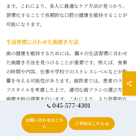
ます。これにより、各人に最適なケア方法が見つかり、
習慣化することで長期的な口腔の健康を維持することが
可能になります。
生活習慣に合わせた歯磨き方法
歯の健康を維持するためには、個々の生活習慣に合わせ
た歯磨き方法を見つけることが重要です。例えば、食事
の時間や内容、仕事や学校でのストレスレベルなどが影
響を与える可能性があります。歯医者では、患者のライ
フスタイルを考慮した上で、適切な歯ブラシの選び方や
歯磨き粉の提案を行います。これにより、より効果的な
045-577-4301
ケアが可能となり、歯の健康を長期間維持することがで
きます。さらに、個々の口腔内環境を理解し、適切なケ
お問い合わせはこち
ご予約はこちら
アを続けることで、虫歯や歯周病のリスクを低減するこ
ら
とが期待されます。生活習慣に適したケアを取り入れる