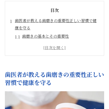
目次
歯医者が教える歯磨きの重要性正しい習慣で健
康を守る
歯磨きの基本とその重要性
毎日の習慣が歯の健康を左右する
歯医者が推奨する歯磨きのタイミング
正しい歯磨きで虫歯を予防する方法
歯磨き習慣を見直す重要性
歯医者が教える歯磨きの重要性正しい
歯磨きの効果を最大限に引き出すには
習慣で健康を守る
歯医者厳選の歯磨き方法効果的なケアで口腔健
康を維持
歯医者おすすめの歯ブラシ選び