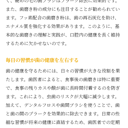
く、硬めの毛の歯ブラシはプラーク除去に効果的です。
な歯を保つ
また、歯磨き粉の成分にも注目することが勧められてい
プロが教える磨き方の秘訣
ます。フッ素配合の歯磨き粉は、歯の再石灰化を助け、
効果的な磨き方で歯垢を除去
エナメル質を強化する効果があります。このように、基
本的な歯磨きの理解と実践が、口腔内の健康を長く維持
歯を傷つけないブラッシング方法
するために欠かせないのです。
長期間の健康を支える歯磨きテクニック
歯医者の指導を家庭で実践する
毎日の習慣が歯の健康を左右する
歯磨きの成果を実感するためのコツ
歯の健康を守るためには、日々の習慣が大きな役割を果
歯医者が提案する最適な歯磨き方法自分に合っ
たします。歯医者によると、食事後の歯磨きは特に重要
たケアを
で、食事の残りカスや酸が歯に長時間付着するのを防ぎ
自分の口腔状態に合うケア選び
ます。これにより、虫歯のリスクが大幅に減少します。
歯科医が個別に指導する理由
加えて、デンタルフロスや歯間ブラシを使うことで、歯
最新の歯磨き法で効果を実感
と歯の間のプラークを効果的に除去できます。日常の些
パーソナライズされた歯磨き指導
細な習慣が将来の健康に直結するため、歯医者での定期