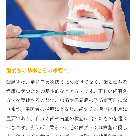
正しいブラッシングテクニック
歯磨き粉の選び方と使い方
デンタルフロスの効果的な使用法
歯磨きの力加減を見直そう
歯医者が教えるブラッシング順序
歯医者の指導で日常の歯磨きを見直す健康的な
歯を目指す
歯磨きの基本とその重要性
歯磨き指導で得られる知識
歯磨きは、単に口臭を防ぐためだけでなく、歯と歯茎を
歯科医のアドバイスを取り入れる
健康に保つための基本的なケア方法です。正しい歯磨き
個々の口腔状態に応じたケア
方法を実践することで、虫歯や歯周病の予防が可能にな
定期的な歯磨き指導の重要性
ります。歯医者の指導によると、歯ブラシ選びは非常に
歯磨き習慣を改善するヒント
重要であり、自分の歯や歯茎の状態に合ったものを選ぶ
歯の健康を向上させるためのステップ
べきです。例えば、柔らかい毛の歯ブラシは歯茎に優し
歯医者直伝の歯磨きテクニック実践で長く健康