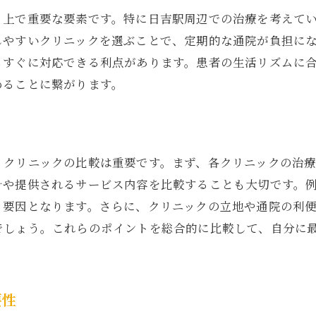
治療実績と信頼性の見分け方
る上で重要な要素です。特に日吉駅周辺での治療を考えて
しやすいクリニックを選ぶことで、定期的な通院が負担に
吉駅周辺で頼れるインプラントクリニックの見極め方
もすぐに対応できる利点があります。患者の生活リズムに
クリニックの設備と環境をチェック
めることに繋がります。
緊急時の対応力があるか確認
患者レビューから学ぶ信頼できるクリニック
ト
治療方針とフィロソフィーを理解する
、クリニックの比較は重要です。まず、各クリニックの治
スタッフの対応力とコミュニケーション
針や提供されるサービス内容を比較することも大切です。
長期的なフォローアップ体制の確認
る要因となります。さらに、クリニックの立地や通院の利
心してインプラント治療を受けるために日吉駅でできるこ
でしょう。これらのポイントを総合的に比較して、自分に
事前の情報収集が安心感を生む
治療前の健康状態のチェック方法
心理的な不安を軽減するための準備
要性
インプラント治療に対する正しい理解